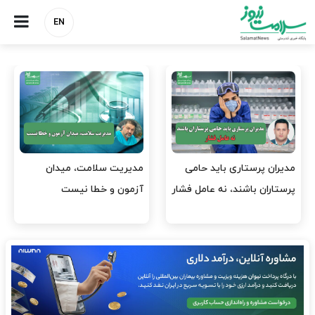
EN
وقت وزیر بهداشت باید صرف
واردات دارو و کالاهای اساسی
افتتاح پروژه‌ها شود؟
باید در اولویت تخصیص ارز
قرار گیرد