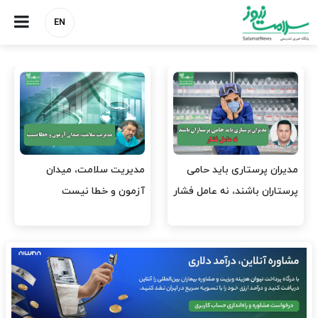
EN
وقت وزیر بهداشت باید صرف
واردات دارو و کالاهای اساسی
افتتاح پروژه‌ها شود؟
باید در اولویت تخصیص ارز
قرار گیرد