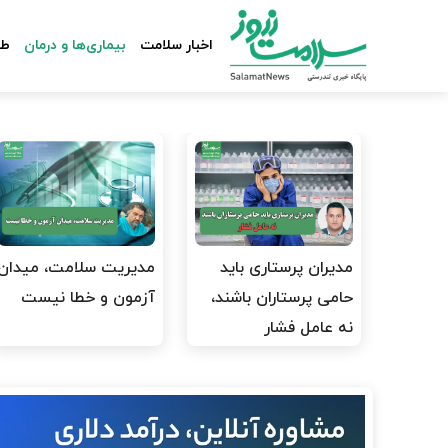
اخبار سلامت
بیماری‌ها و درمان
طب
مدیران پرستاری باید
مدیریت سلامت، میدان
حامی پرستاران باشند،
آزمون و خطا نیست
نه عامل فشار