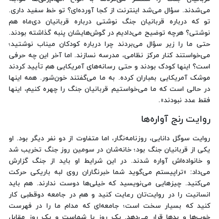
می‌شدند. سؤال می‌شد اینترنت از کجا آورده‌ای؟ تو خط سفید داری.
تو که درباره قربانیان جنگ نوشتی درباره قربانیان دی‌ماه هم
نوشتی؟ هرچه توضیح می‌دادیم در گوش‌هایشان پنبه گذاشته بودند.
حتی ما را زیر سؤال می‌بردند چرا درباره کودکان میناب نوشتید؛
می‌خواستند کنار مرکز نظامی، مدرسه نسازند. اما آخر این چه حرفی
است؟ اینها کودک بودند و حتی رسانه‌های آمریکایی هم تأیید کردند
موشک آمریکایی بمباران کرده. به ما می‌گفتند خون‌شور. همه اینها
در حالی است که ما می‌خواستیم قربانیان جنگ را چهره کنیم، اینها
فقط عدد نبودند».
روایت رنج آواره‌ها
روایت سوگل دانایی، روزنامه‌نگار، اما متفاوت از دو نفر دیگر بود. او
یکی از قربانیان جنگ بود؛ خانه‌شان در سومین روز جنگ‌ تخریب شد
و خانواده‌اش آواره شدند. در این شرایط او باید از جنگ گزارش
می‌داد: «تراپیستم می‌گوید شما خبرنگاران روی لبه باریکی حرکت
می‌کنید. چیزهایی می‌نویسید که خیلی‌ها دوست ندارند. هم باید
انسانیت را در روایت‌تان رعایت کنید و هم در جامعه دوقطبی کار
کنید که بسیار سخت است؛ جامعه‌ای که مدام ما را در فهرست
خوب‌ها و بدها قرار می‌دهد. یک روز با شماست و یک روز مقابل