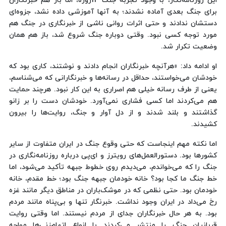
این روزنامه‌نگار، با وجود تجربه جنگ 12روزه، اما باز هم خبرنگاران
برای جنگ بعدی آماده نشدند؛ به آنها آموزشی داده نشد، جزوه‌ای
دستشان ندادند و حتی اثرات روانی ناشی از خبرنگاری در جنگ هم
مورد توجه کسی نبود. ‌وقتی دوباره جنگ شروع شد، باز هم همان
وضعیت تکرار شد.
او ادامه داد: «هرآنچه خبرنگاران انجام دادند و نوشتند، کاری بود که
خودشان می‌خواستند، حداقل در رسانه‌ها و خبرنگارانی که می‌شناسم،
یعنی از طرف رسانه خیلی هم اصراری به این کار نبود. هرچند حمایت‌
هم می‌کردند اما کسی فشاری نمی‌آورد. خودشان دست را بر زانو
گذاشتند و بلند شدند و از دل آوار و جنگ، روایت‌ها را بیرون
کشیدند.
اما نکته مهم اینجاست که حتی وقوع جنگ در ایران متفاوت از سایر
کشورها بود. دستورالعمل‌های رویترز و ای‌پی درباره روزنامه‌نگاری در
جنگ را که می‌خواندم، می‌دیدم روی خطوط جبهه تأکید می‌شود، اما
خط جنگ ما کجا بود؟ خانه خودمان جبهه جنگ بود؛ خط مقدم، خانه
خودمان بود. حتی نظمی که در موشک‌باران در مناطق دیگر مانند غزه
رخ می‌داد در ایران وجود نداشت. خبرنگار تنها و بی‌پناه مانند مردم
بود. به هر حال خبرنگاران جدای از مردم نیستند. اما وقتی روایت
قربانیان جنگ را منتشر می‌کردند با انواع اتهام‌زنی‌ها مواجه