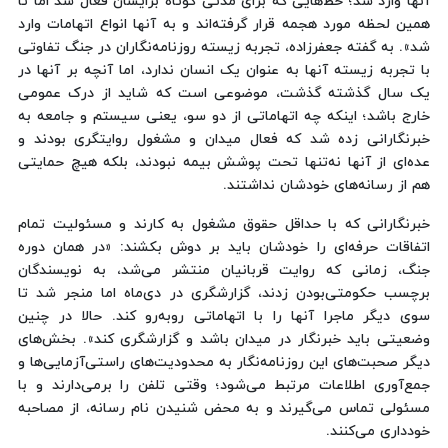
آنها وارد شد؛ خط‌هایی که برای مدتی کوتاه برایشان فعال شد اما تا
همین لحظه مورد هجمه قرار گرفته‌اند و به آنها انواع اتهامات وارد
شد». به گفته جعفرزاده، تجربه زیسته روزنامه‌نگاران در جنگ تفاوتی
با تجربه زیسته‌ آنها به عنوان یک انسان ندارد، اما آنچه بر آنها در
یک سال گذشته گذشت، موضوعی است که شاید از درک عمومی
خارج باشد؛ اینکه چه اتهاماتی از دو سو، یعنی سیستم و جامعه به
خبرنگارانی زده شد که فعال میدان و مشغول روایتگری بودند و
عده‌ای از آنها نه‌تنها تحت پوشش بیمه نبودند، بلکه هیچ حمایتی
هم از رسانه‌های خودشان نداشتند.
خبرنگارانی که با حداقل حقوق مشغول به کارند و مسئولیت تمام
اتفاقات حرفه‌ای را خودشان باید بر دوش بکشند: «در همان دوره
جنگ، زمانی که روایت قربانیان منتشر می‌شد، به نویسندگان
برچسب حکومتی‌بودن زدند، گزارشگری در دی‌ماه اما منجر شد تا
سوی دیگر ماجرا آنها را با اتهاماتی ‌روبه‌رو کند. حالا در چنین
وضعیتی باید خبرنگار در میدان باشد و گزارشگری کند». بخش‌های
دیگر صحبت‌های این روزنامه‌نگار به محدودیت‌های راستی‌آزمایی‌ها و
جمع‌آوری اطلاعات مرتبط می‌شود؛ وقتی تلفن را برمی‌دارند و با
مسئولی تماس می‌گیرند و به محض شنیدن نام رسانه، از مصاحبه
خودداری می‌کنند.