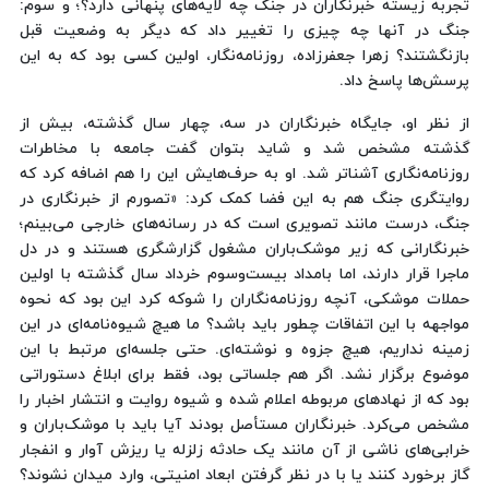
تجربه زیسته خبرنگاران در جنگ چه لایه‌های پنهانی دارد؟؛ و سوم:
جنگ در آنها چه چیزی را تغییر داد که دیگر به وضعیت قبل
بازنگشتند؟ زهرا جعفرزاده، روزنامه‌نگار، اولین کسی بود که به این
پرسش‌ها پاسخ داد.
از نظر او، جایگاه خبرنگاران در سه، چهار سال گذشته، بیش از
گذشته مشخص شد و شاید بتوان گفت‌ جامعه با مخاطرات
روزنامه‌نگاری آشناتر شد. او به حرف‌هایش این را هم اضافه کرد که
روایتگری جنگ هم به این فضا کمک کرد: «تصورم از خبرنگاری در
جنگ، درست مانند تصویری است که در رسانه‌های خارجی می‌بینم؛
خبرنگارانی که زیر موشک‌باران مشغول گزارشگری هستند و در دل
ماجرا قرار دارند، اما بامداد بیست‌وسوم خرداد سال گذشته با اولین
حملات موشکی، آنچه روزنامه‌نگاران را شوکه کرد این بود که نحوه
مواجهه با این اتفاقات چطور باید باشد؟ ما هیچ شیوه‌نامه‌ای در این
زمینه نداریم، هیچ جزوه و نوشته‌ای. حتی جلسه‌ای مرتبط با این
موضوع برگزار نشد. اگر هم جلساتی بود، فقط برای ابلاغ دستوراتی
بود که از نهادهای مربوطه اعلام شده و شیوه روایت و انتشار اخبار را
مشخص می‌کرد. خبرنگاران مستأصل بودند آیا باید با موشک‌باران و
خرابی‌های ناشی از آن مانند یک حادثه زلزله یا ریزش آوار و انفجار
گاز برخورد کنند یا با در نظر گرفتن ابعاد امنیتی، وارد میدان نشوند؟