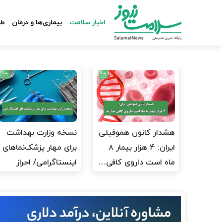
اخبار سلامت
بیماری‌ها و درمان
طب
هشدار کانون هموفیلی
نسخه وزارت بهداشت
ایران: ۴ هزار بیمار ۸
برای مهار پزشک‌نماهای
ماه است داروی کافی…
اینستاگرامی/ احراز
هویت…