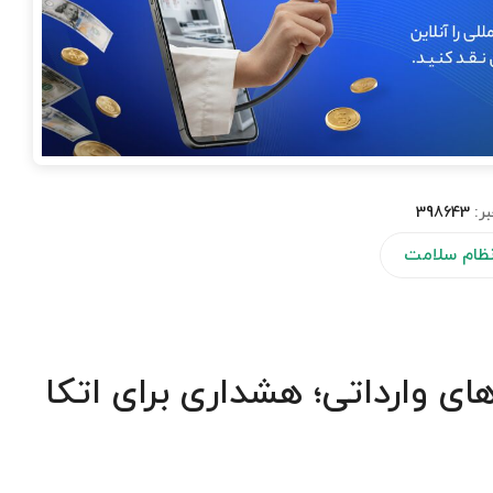
بر:
398643
 نظام سلامت
رابری داروهای وارداتی؛ هشداری برای اتکا