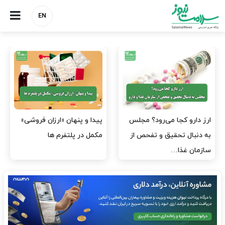
EN
صنعت دارو چشم‌انتظار اجرای
هشدار کانون هموفیلی ایران:
مصوبه بانک مرکزی
۴ هزار بیمار ۸ ماه است
داروی کافی…