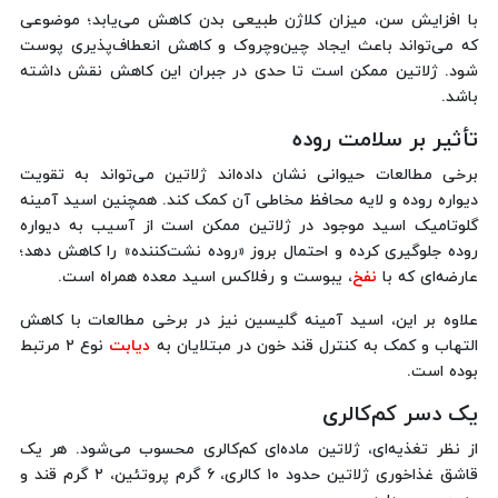
با افزایش سن، میزان کلاژن طبیعی بدن کاهش می‌یابد؛ موضوعی
که می‌تواند باعث ایجاد چین‌وچروک و کاهش انعطاف‌پذیری پوست
شود. ژلاتین ممکن است تا حدی در جبران این کاهش نقش داشته
باشد.
تأثیر بر سلامت روده
برخی مطالعات حیوانی نشان داده‌اند ژلاتین می‌تواند به تقویت
دیواره روده و لایه محافظ مخاطی آن کمک کند. همچنین اسید آمینه
گلوتامیک اسید موجود در ژلاتین ممکن است از آسیب به دیواره
روده جلوگیری کرده و احتمال بروز «روده نشت‌کننده» را کاهش دهد؛
عارضه‌ای که با
نفخ
، یبوست و رفلاکس اسید معده همراه است.
علاوه بر این، اسید آمینه گلیسین نیز در برخی مطالعات با کاهش
التهاب و کمک به کنترل قند خون در مبتلایان به
دیابت
نوع ۲ مرتبط
بوده است.
یک دسر کم‌کالری
از نظر تغذیه‌ای، ژلاتین ماده‌ای کم‌کالری محسوب می‌شود. هر یک
قاشق غذاخوری ژلاتین حدود ۱۰ کالری، ۶ گرم پروتئین، ۲ گرم قند و