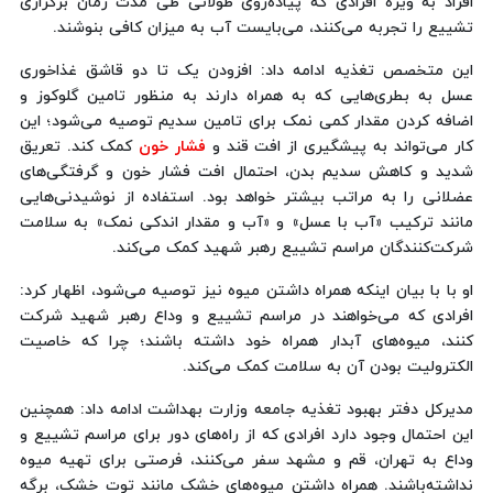
افراد به ویژه افرادی که پیاده‌روی طولانی طی مدت زمان برگزاری
تشییع را تجربه می‌کنند، می‌بایست آب به میزان کافی بنوشند.
این متخصص تغذیه ادامه داد: افزودن یک تا دو قاشق غذاخوری
عسل به بطری‌هایی که به همراه دارند به منظور تامین گلوکوز و
اضافه کردن مقدار کمی نمک برای تامین سدیم توصیه می‌شود؛ این
کار می‌تواند به پیشگیری از افت قند و
فشار خون
کمک کند. تعریق
شدید و کاهش سدیم بدن، احتمال افت فشار خون و گرفتگی‌های
عضلانی را به مراتب بیشتر خواهد بود. استفاده از نوشیدنی‌هایی
مانند ترکیب «آب با عسل» و «آب و مقدار اندکی نمک» به سلامت
شرکت‌کنندگان مراسم تشییع رهبر شهید کمک می‌کند.
او با با بیان اینکه همراه داشتن میوه نیز توصیه می‌شود، اظهار کرد:
افرادی که می‌خواهند در مراسم تشییع و وداع رهبر شهید شرکت‌
کنند، میوه‌های آبدار همراه خود داشته باشند؛ چرا که خاصیت
الکترولیت‌ بودن آن به سلامت کمک می‌کند.
مدیرکل دفتر بهبود تغذیه جامعه وزارت بهداشت ادامه داد: همچنین
این احتمال وجود دارد افرادی که از راه‌های دور برای مراسم تشییع و
وداع به تهران، قم و مشهد سفر می‌کنند، فرصتی برای تهیه میوه
نداشته‌باشند. همراه داشتن میوه‌های خشک مانند توت خشک، برگه