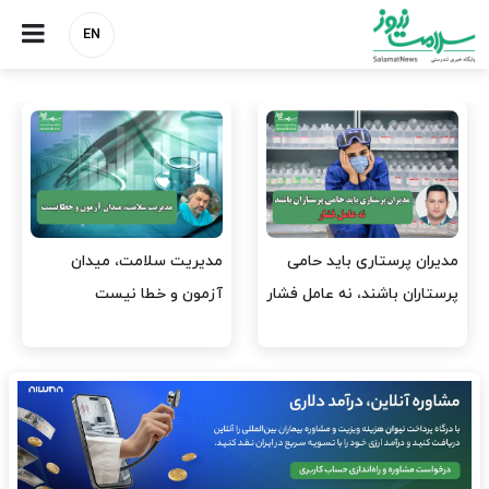
EN
می
مدیریت سلامت، میدان
وقت وزیر بهداشت باید صر
 فشار
آزمون و خطا نیست
افتتاح پروژه‌ها شود؟