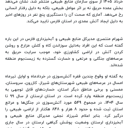
خرداد ۱۴۰۵ از سوی سازمان منابع طبیعی منتشر شد، نشان می‌دهد
بخش عمده حریق نه بر اثر عوامل طبیعی، بلکه به دلیل رفتار انسانی
رخ می‌دهد. آماری که صحت آن را دستگیری پنج نفر در روزهای اخیر
به دلیل ایجاد آتش عمدی در استان فارس تایید می‌کند.
شهرام منتصری مدیرکل منابع طبیعی و آبخیزداری فارس در این باره
گفته است که این افراد به‌دلیل سوزاندن کاه و کلش مزارع و روشن
کردن آتش در اراضی کشاورزی خود، موجب سرایت حریق به
عرصه‌های جنگلی و مرتعی و خسارت گسترده به زیست‌بوم منطقه
شده‌اند.
به گفته او وقوع چندین فقره آتش‌سوزی در خردادماه و اوایل تیرماه
امسال در عرصه‌های طبیعی شهرستان‌های شیراز، کازرون، سروستان،
ممسنی و برخی مناطق دیگر استان، خسارت‌های قابل ‌توجهی به
زیست‌بوم منطقه وارد کرده است. در استان لرستان از سال ۹۹ تا
سال 1404، در مجموع 549 مورد آتش‌سوزی در جنگل‌ها و مراتع
استان ثبت شده و حدود 8 هزار و 848 هکتار از اراضی طبیعی را
درگیر کرد. بنابر اعلام شیرزاد نجفی مدیرکل منابع طبیعی و
آبخیزداری لرستان وضعیت پوشش گیاهی لرستان در سال جاری