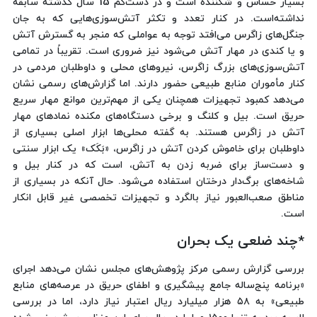
بسیار حساس و شکننده است و در دست‌کم 15 سال گذشته سابقه
نداشته‌است. در کنار تعدد و تکثر آتش‌سوزی‌هایی که به جان
جنگل‌های زاگرس می‌افتد توجه به عواملی که منجر به گسترش آتش
و یا کندی در مهار آتش می‌شود نیز ضروری است. تقریباً در تمامی
آتش‌سوزی‌های بزرگ زاگرس، نیروهای محلی و داوطلبان مردمی در
کنار مأموران منابع طبیعی حضور دارند. اما گزارش‌های رسمی نشان
می‌دهد کمبود تجهیزات همچنان یکی از مهم‌ترین موانع مهار سریع
حریق است. بیل و کلنگ و برخی دستگاه‌های مکنده نمادهای مهار
آتش در زاگرس هستند. به گفته محلی‌ها ابزار اصلی بسیاری از
داوطلبان برای خاموش کردن آتش در زاگرس، «بَکَک» یک ابزار سنتی
و دست‌ساز برای ضربه زدن به آتش، است که در کنار بیل و
شاخه‌های برگ‌دار درختان استفاده می‌شود. حال آنکه در بسیاری از
مناطق صعب‌العبور نیاز بالگرد و تجهیزات تخصصی غیر قابل انکار
است.
*چند ضلعی یک بحران
بررسی گزارش رسمی مرکز پژوهش‌های مجلس نشان می‌دهد اجرای
«برنامه پنج‌ساله جامع پیشگیری و اطفای حریق در عرصه‌های منابع
طبیعی» به ۵۸ هزار میلیارد ریال اعتبار نیاز دارد، اما در بررسی