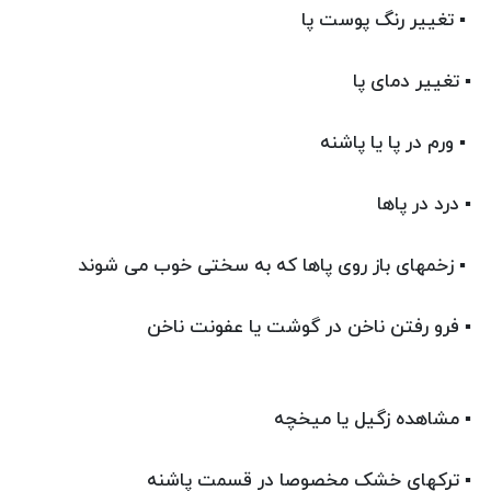
▪ تغییر رنگ پوست پا
▪ تغییر دمای پا
▪ ورم در پا یا پاشنه
▪ درد در پاها
▪ زخمهای باز روی پاها که به سختی خوب می شوند
▪ فرو رفتن ناخن در گوشت یا عفونت ناخن
▪ مشاهده زگیل یا میخچه
▪ ترکهای خشک مخصوصا در قسمت پاشنه