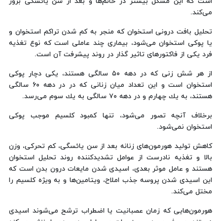
است كه این مشكل بیشتر در خانم‌ها و بعد از سن یائسگی بروز
می‌كند.
تحلیل بافت درونی استخوان كه منجر به كم شدن تراكم استخوان و
یا پوكی استخوان می‌شود، بیماری چند عاملی است كه نوع تغذیه
فرد یكی از فاكتورهای تاثیر گذار در روند پیشرفت آن است.
از هر شش زنی كه در دهه ‪ ۵۰‬سالگی هستند، یكی دچار پوكی
استخوان است و این تعداد میان زنانی كه در در دهه ‪ ۶۰‬سالگی
هستند، به یك چهارم و در دهه ‪ ۷۰‬سالگی به یك سوم می‌رسد.
برخلاف آنچه تصور می‌شود، تنها كمبود كلسیم موجب پوكی
استخوان نمی‌شود.
كاهش تولید هورمون‌های زنانه بعد از سن یائسگی، كم تحركی، وزن
بالا و تغذیه نادرست از عوامل تشدیدكننده روند تحلیل استخوان
هستند و عامل موثر بعدی، اسیدی شدن مایعات درون بدن است كه
این اسیدی شدن پروسه جذب املاح، ویتامین‌ها و به ویژه كلسیم را
مختل می‌كند.
هورمون‌هایی كه زمان عصبانیت یا اضطراب ترشح می‌شوند اسیدی