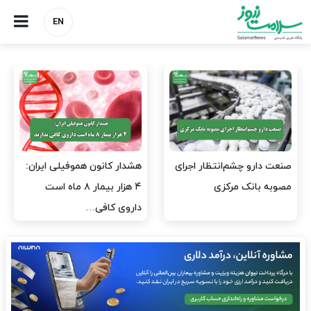
EN
نسخه وزارت بهداشت برای
مدیران پرستاری باید حامی
مهار پزشک‌نماهای
پرستاران باشند، نه عامل فشار
اینستاگرامی/ احراز هویت…