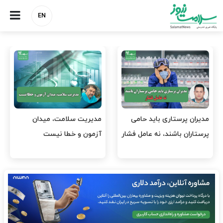
EN
وقت وزیر بهداشت باید صرف
واردات دارو و کالاهای اساسی
افتتاح پروژه‌ها شود؟
باید در اولویت تخصیص ارز
قرار گیرد