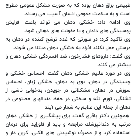
طبیعی بزاق دهان بوده كه به صورت مشكل عمومی مطرح
است و به سلامت عمومی انسان آسیب می رساند.
وی ادامه داد: خشكی دهان می تواند باعث افزایش
پوسیدگی های دندان و یا عفونت های دهانی شود.
وی تاكید كرد: در صورتی كه غدد ترشح كننده در دهان به
درستی عمل نكنند افراد به خشكی دهان مبتلا می شوند.
وی گفت: داروهای فشارخون، ضد افسردگی خشكی دهان را
بیشتر می كنند.
وی در مورد علایم خشكی دهان گفت: احساس خشكی و
چسبندگی در دهان، بوی بد دهان، خشكی زبان، احساس
سوزش در دهان، مشكلاتی در جویدن، بدخوابی ناشی از
تشنگی، تورم لثه و سختی در حفظ دندانهای مصنوعی در
دهان از جمله این علایم به شمار می آیند.
همچنین دكتر باقری گفت: برای پیشگیری از خشكی دهان
مرتب به دندانپزشك مراجعه و باید از فلوراید برای درمان
استفاده كرد و از مصرف نوشیدنی های الكلی، كربن دار و