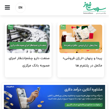
EN
هشدار کانون هموفیلی ایران:
نسخه وزارت بهداشت برای
۴ هزار بیمار ۸ ماه است
مهار پزشک‌نماهای
داروی کافی…
اینستاگرامی/ احراز هویت…