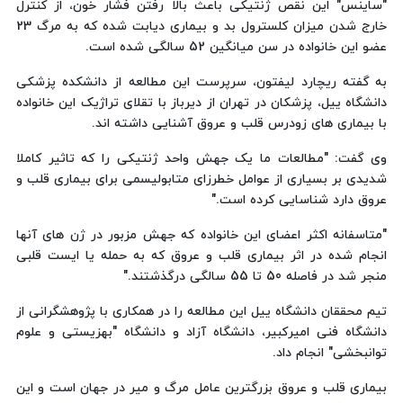
"ساینس" این نقص ژنتیکی باعث بالا رفتن فشار خون، از کنترل
خارج شدن میزان کلسترول بد و بیماری دیابت شده که به مرگ 23
عضو این خانواده در سن میانگین 52 سالگی شده است.
به گفته ریچارد لیفتون، سرپرست این مطالعه از دانشکده پزشکی
دانشگاه ییل، پزشکان در تهران از دیرباز با تقلای تراژیک این خانواده
با بیماری های زودرس قلب و عروق آشنایی داشته اند.
وی گفت: "مطالعات ما یک جهش واحد ژنتیکی را که تاثیر کاملا
شدیدی بر بسیاری از عوامل خطرزای متابولیسمی برای بیماری قلب و
عروق دارد شناسایی کرده است."
"متاسفانه اکثر اعضای این خانواده که جهش مزبور در ژن های آنها
انجام شده در اثر بیماری قلب و عروق که به حمله یا ایست قلبی
منجر شد در فاصله 50 تا 55 سالگی درگذشتند."
تیم محققان دانشگاه ییل این مطالعه را در همکاری با پژوهشگرانی از
دانشگاه فنی امیرکبیر، دانشگاه آزاد و دانشگاه "بهزیستی و علوم
توانبخشی" انجام داد.
بیماری قلب و عروق بزرگترین عامل مرگ و میر در جهان است و این