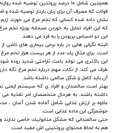
فولات كه مصرف آن برای زنان باردار توصیه شده و ام
نشان داده شده كسانی كه تخم مرغ می خورند ژیم غذ
كه این افراد تمایل به خوردن صبحانه بویژه تخم مرغ
این دو احساس پربودن را به فرد می دهند.
البته نگرانی هایی در باره برخی بیماری های ناشی از
است. برای مثال یك عدد از هر بیست هزار تخم مرغ م
این باكتری می تواند باعث ناراحتی شدید روده شو
طرف می كند. از نكات مهم درباره تخم مرغ نگه دا
آن باید كامل و شكل سالمی داشته باشد.
بهتر است سالمندان و افراد ی كه سیستم ایمنی ت
داشته باشند. به هرحال متخصصان امر تغذیه می گ
علاوه بر ارزش غذایی شامل آماده شدن آسان ، مدت 
خوشمزگی این ماده غذایی است.
حتی سالمندانی كه مشكل متابولیك خاصی ندارند و 
هم به لحاظ محتوای پروتئینی اش مفید است.