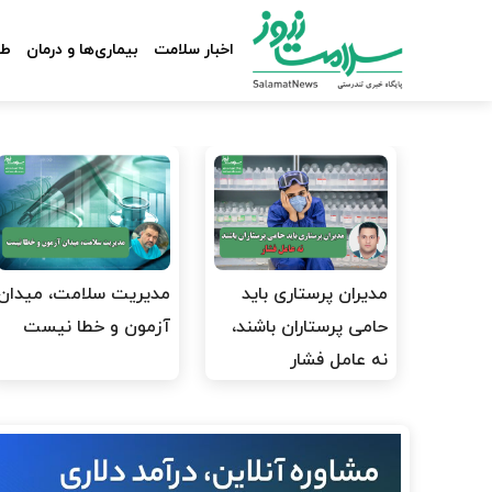
اخبار سلامت
بیماری‌ها و درمان
طب
مدیران پرستاری باید
مدیریت سلامت، میدان
حامی پرستاران باشند،
آزمون و خطا نیست
نه عامل فشار