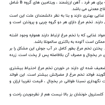
همچنین شامل 10 درصد پروتئین توصیه شده روازنه برای هر فرد ، آهن ارزشمند ، ویتامین های گروه B شامل
لاح معدنی می باشد.
ایی بهتری دارند و بنا به نظر دانشمندان علت این است
 دارند. تخم مرغ دارای هر دو گروه چربی و پروتئن است و
 مواد غذایی كه با تخم مرغ ارتباط دارند همواره وجود اشته
مكن است آلوده به باكتری سالمونلا باشد.
د. پختن تخم مرغ بطور كامل در آب جوش این مشكل را بر
ری در یخچال و مصرف آن بلافاصله پس از پخت است. زرده
ضعیف شده ای دارند در خوردن تخم مرغ احتیاط بیشتری
ویند فوائد تخم مرغ از مضراتش بیشتر است. این فوائد
نگهداری نسبتا طولانی در یخچال ، قیمت تقریبا ارزان و
كلسترول خونشان یز بالا نیست هم از نظرجویدن راحت و