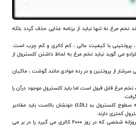
 تخم مرغ نه تنها نباید از برنامه غذایی حذف گردد بلكه
، پروتئینی با كیفیت عالی ، كم كالری و كم چرب است.
ادو می گوید نباید تخم مرغ به لحاظ داشتن كلسترول از
ی سرشار از پروتئین و در رده موادی مانند گوشت ، ماكیان
خم مرغ قابل قبول است اما باید كلسترول موجود درآن را
گرفت.
مبتلایان به بیماری های قلبی ، دیابت یا كسانی كه سطوج كلسترول بد (LDL) خونشان بالاست باید مقادیر
رول كمتری دارند.
یك تخم مرغ بزرگ كمتر از 4 درصد دریافت كالری روزانه شخصی كه در روز 2000 كالری می گیرد را در بر می