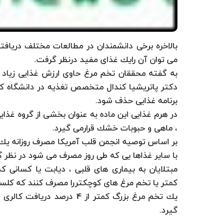
بالاخره برخی دانشمندان در مطالعات مختلف دریافتند
می توان آن رایك غذای مفید درنظر گرفت.
به گفته محققان تخم مرغ حاوی ارزش غذایی زیاد 
دكتر پاتریشیا كندال متخصص تغذیه در دانشگاه كلر
برنامه غذایی حذف شود.
در هرم غذایی این ماده به عنوان بخشی از گروه غذای
، ماهی و حبوبات خشك قرارمی گیرد.
بر اساس توصیه انجمن قلب آمریكا مصرف روزانه یك ت
با سایر غذاها یی كه طی روز مصرف می شود در نظر 
كمتر یا تخم مرغ های كوچكتررا مصرف كنند كه كلست
گیرد.