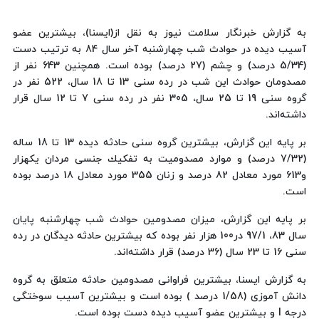
به گزارش خبرنگار سلامت نیوز به نقل از(ایسنا)، بیشترین عضو
آسیب دیده در حوادث شب چهارشنبه آخر سال 84 به ترتیب دست
(5/34 درصد) و چشم (27 درصد) بوده است. همچنین 643 نفر از
مصدومان حوادث این شب در رده سنی 13 تا 18 سال، 522 نفر در
گروه سنی 19 تا 25 سال، ‌305 نفر در رده سنی 7 تا 12 سال قرار
داشته‌اند.
بر پایه این گزارش، بیشترین گروه سنی حادثه دیده 13 تا 18 ساله
(7/32 درصد) و موارد مصدومیت به تفكیك جنسی مردان یكهزار
و613 مورد معادل 82 درصد و زنان 355 مورد معادل 18 درصد بوده
است.
بر پایه این گزارش، میزان مصدومین حوادث شب چهارشنبه پایان
سال 83، 97/1 در100 هزار نفر بوده كه بیشترین حادثه دیدگان در رده
سنی 16 تا 23 سال (36 درصد) قرار داشته‌اند.
به گزارش ایسنا، بیشترین فراوانی مصدومین حادثه متعلق به گروه
دانش آموزی (1/58 درصد ) بوده است و بیشترین آسیب سوختگی
درجه I و بیشترین عضو آسیب دیده دست بوده است.