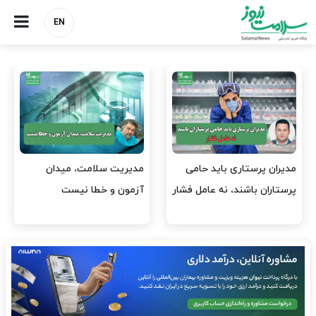
EN
وقت وزیر بهداشت باید صرف
واردات دارو و کالاهای اساسی
افتتاح پروژه‌ها شود؟
باید در اولویت تخصیص ارز
قرار گیرد