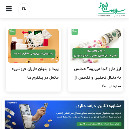
EN
صنعت دارو چشم‌انتظار اجرای
هشدار کانون هموفیلی ایران:
مصوبه بانک مرکزی
۴ هزار بیمار ۸ ماه است
داروی کافی…