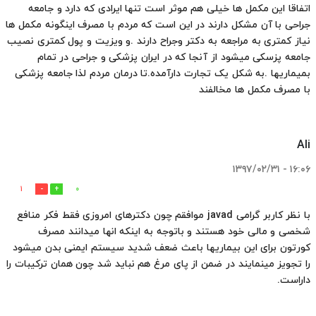
اتفاقا این مکمل ها خیلی هم موثر است تنها ایرادی که دارد و جامعه
جراحی با آن مشکل دارند در این است که مردم با مصرف اینگونه مکمل ها
نیاز کمتری به مراجعه به دکتر وجراح دارند .و ویزیت و پول کمتری نصیب
جامعه پزسکی میشود از آنجا که در ایران پزشکی و جراحی در تمام
بمیماریها .به شکل یک تجارت دارآمده.تا درمان مردم لذا جامعه پزشکی
با مصرف مکمل ها مخالفند
Ali
۱۶:۰۶ - ۱۳۹۷/۰۲/۳۱
1
0
با نظر کاربر گرامی javad موافقم چون دکترهای امروزی فقط فکر منافع
شخصی و مالی خود هستند و باتوجه به اینکه انها میدانند مصرف
کورتون برای این بیماریها باعث ضعف شدید سیستم ایمنی بدن میشود
را تجویز مینمایند در ضمن از پای مرغ هم نباید شد چون همان ترکیبات را
داراست.