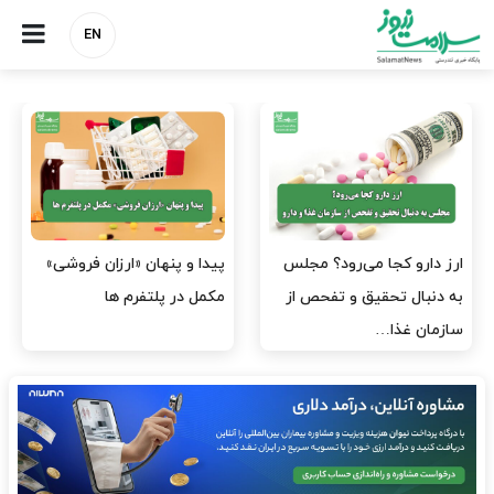
EN
صنعت دارو چشم‌انتظار اجرای
هشدار کانون هموفیلی ایران:
مصوبه بانک مرکزی
۴ هزار بیمار ۸ ماه است
داروی کافی…