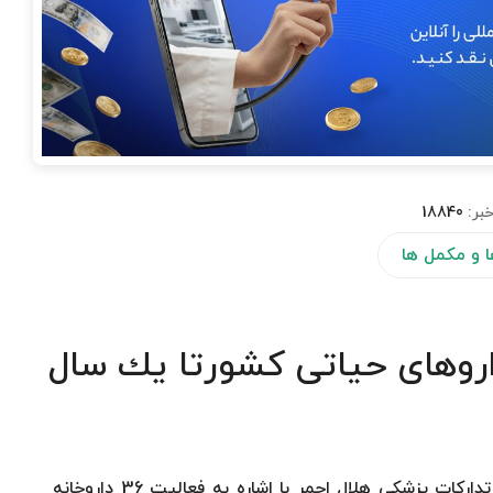
بر:
18840
ا و مکمل ها
اروهای حیاتی كشورتا یك سال
مدیرعامل شركت پخش سهاهلال وابسته به سازمان تداركات پزشكی هلال احمر با اشاره به فعالیت 36 داروخانه