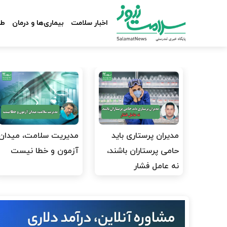
اخبار سلامت
بیماری‌ها و درمان
طب
مدیران پرستاری باید
مدیریت سلامت، میدان
حامی پرستاران باشند،
آزمون و خطا نیست
نه عامل فشار