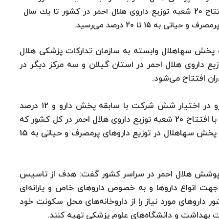
تحت پوشش هلال احمر در سراسر كشور گفت: با افتتاح 20 شعبه توزیع داروی هلال احمر در كشور تا یك سال
 15 تا 20 درصد می‌رسید.
 پخش سهاهلال وابسته به سازمان تداركات پزشكی هلال
 سه شنبه 29 دی ماه مركز توزیع داروی هلال احمر در استان گیلان و سه مركز دیگر در
ران افتتاح می‌شود.
به گفته وی، در حال حاضر 88 درصد بازار توزیع دارو در اختیار شش شركت با سابقه پخش دارو و 12 درصد
سهم بازار توزیع نیز در اختیار 20 شركت جدید است. با افتتاح 20 شعبه توزیع داروی هلال احمر در كل كشور كه
ظرف یك سال آینده محقق خواهد شد سهم شركت پخش سهاهلال در توزیع داروهای پرمصرف و حیاتی به 15
به فعالیت 36 دراوخانه تحت پوشش هلال احمر در سراسر كشور گفت: هدف از تاسیس
ن جهت انواع داروها و به خصوص داروهای خاص و یارانه‌ای
 داروهای مورد نیاز را از داروخانه‌های محل سكونت خود
ارت بهداشت و دانشگاه‌های علوم پزشكی تهیه كنند.