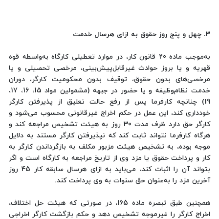
۳. چهل و پنج روز حقوق به ازای هرسال خدمت
به‌موجب ماده 20 قانون کار، در موارد تعطیلی کارگاه به‌واسطه قوه
قهریه و یا بروز حوادث غیرقابل‌پیش‌بینی، مرخصی تحصیلی و یا
مرخصی‌های بدون حقوق، توقیف بدون محکومیت کارگر، دوران
خدمت نظام‌وظیفه و یا حضور در جبهه (مشمولین مواد 15، 16، 17،
19) چنانچه کارفرما پس از رفع حالت تعلیق از پذیرفتن کارگر
خودداری کند، این عمل در حکم اخراج غیرقانونی محسوب می‌شود و
کارگر حق دارد ظرف مدت 30 روز به هیئت تشخیص مراجعه کند و
هرگاه کارفرما نتواند ثابت کند که نپذیرفتن کارگر مستند به دلایل
موجه بوده، به تشخیص هیئت مزبور مکلف به بازگرداندن کارگر به
کار و پرداخت حقوق یا مزد وی از تاریخ مراجعه به کارگاه است و اگر
بتواند آن را اثبات کند، می‌باید به ازای هرسال سابقه کار 45 روز
آخرین مزد را به‌عنوان حق سنوات به وی پرداخت کند.
همچنین طبق تبصره ماده 165، در صورتی‌ که هیئت حل اختلاف،
اخراج کارگر را غیرموجه تشخیص دهد و حکم بازگشت کارگر اخراجی