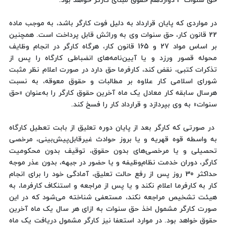
حق سنوات 3 دوازدهم حقوق مبنای کارگر خواهد بود.
در مواردی که پایان قرارداد به دلیل فوت کارگر باشد، به موجب ماده
22 قانون کار، حق سنوات وی به وراثش قابل پرداخت است. همچنین
بر اساس مواد 27 و 165 قانون کار، هرگاه کارگر در انجام وظایف
محوله قصور ورزد و یا آیین‌نامه‌های انضباطی کارگاه را پس از
تذکرات کتبی، نقض کند، کارفرما حق دارد در صورت اعلام نظر مثبت
شورای اسلامی کار علاوه بر مطالبات و حقوق معوقه، به نسبت
هرسال سابقه کار معادل یک ماه آخرین حقوق کارگر را به‌عنوان «حق
سنوات» به وی بپردازد و قرارداد کار را فسخ کند.
در صورتی که کارگر بعد از پایان دوره تعلیق از بابت تعطیل کارگاه
به واسطه قوه قهریه و یا بروز حوادث غیرقابل‌پیش‌بینی، مرخصی
تحصیلی و یا مرخصی‌های بدون حقوق، توقیف بدون محکومیت
کارگر، دوران خدمت نظام‌وظیفه و یا حضور در جبهه، بدون عذر موجه
حداکثر 30 روز پس از رفع حالت تعلیق، آمادگی خود را برای انجام
کار به کارفرما اعلام نکند و یا پس از مراجعه و استنکاف کارفرما، به
هیئت تشخیص مراجعه نکند، مستعفی شناخته می‌شود که در این
صورت کارگر مشمول اخذ حق سنوات به ازای هر سال یک ماه آخرین
حقوق خواهد بود. در موارد استعفا نیز کارگر مشمول دریافت یک ماه