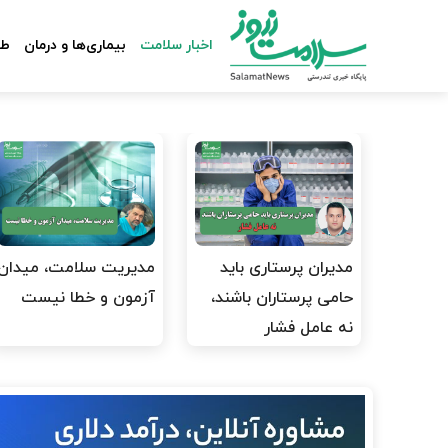
اخبار سلامت
بیماری‌ها و درمان
طب
مدیران پرستاری باید
مدیریت سلامت، میدان
حامی پرستاران باشند،
آزمون و خطا نیست
نه عامل فشار