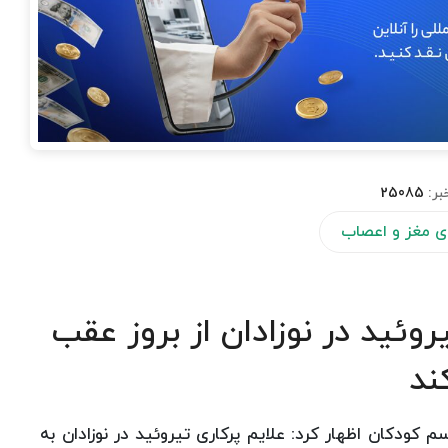
بر:
25085
ی مغز و اعصاب
ئید در نوزادان از بروز عقب
ند
کودکان اظهار كرد: علایم پرکاری تیروئید در نوزادان به