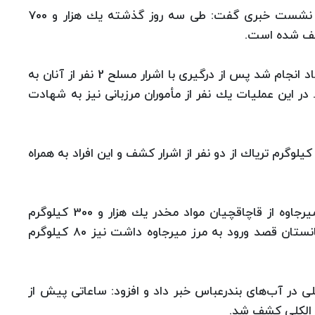
به گزارش فارس، سرتیپ احمد گراوند امروز در یك نشست خبری گفت: طی سه روز گذشته یك هزار و 700
كشف شده است.
وی اظهار داشت: در یكی از عملیا‌ت‌ها كه در مرز تایباد انجام شد پس از درگیری با اشرار مسلح 2 نفر از آنان به
 كشف شد. در این عملیات یك نفر از مأموران مرزبانی نیز به شهادت
ی ادامه داد: در عملیات دیگری در مرز میرجاوه 260 كیلوگرم تریاك از دو نفر از اشرار كشف و این افراد به همراه
امیر گراوند تصریح كرد: در عملیات دیگری در مرز میرجاوه از قاچاقچیان مواد مخدر یك هزار و 300 كیلوگرم
تریاك كشف شد و از یك دستگاه خودرو كه از افغانستان قصد ورود به مرز میرجاوه داشت نیز 80 كیلوگرم
 در آب‌های بندرعباس خبر داد و افزود: ساعاتی پیش از