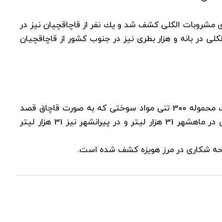
 همچنین در شهر سردشت 5 هزار بطری مشروبات الكلی كشف شد و یك نفر از قاچاقچیان نیز در
ی در بانه و هزار بطری نیز در جنوب كشور از قاچاقچیان
این مقام مرزبانی نیروی انتظامی گفت: همچنین یك محموله 300 تنی مواد سوختی كه به صورت قاچاق قصد
خروج از كشور را داشت، كشف شده است. همچنین در ماهشهر 31 هزار لیتر و در پیرانشهر نیز 31 هزار لیتر