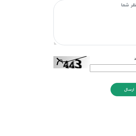
د
ارسال