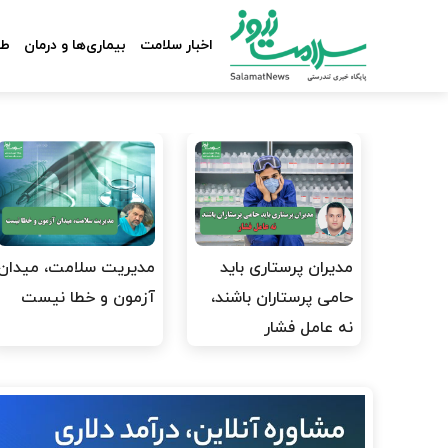
اخبار سلامت
بیماری‌ها و درمان
طب
مدیران پرستاری باید
مدیریت سلامت، میدان
حامی پرستاران باشند،
آزمون و خطا نیست
نه عامل فشار