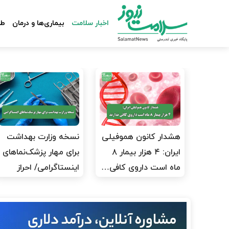
اخبار سلامت
بیماری‌ها و درمان
طب
هشدار کانون هموفیلی
نسخه وزارت بهداشت
ایران: ۴ هزار بیمار ۸
برای مهار پزشک‌نماهای
ماه است داروی کافی…
اینستاگرامی/ احراز
هویت…