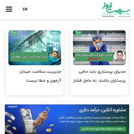
EN
وقت وزیر بهداشت باید صرف
واردات دارو و کالاهای اساسی
افتتاح پروژه‌ها شود؟
باید در اولویت تخصیص ارز
قرار گیرد