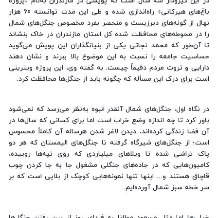
در این گیرودار سه سال است که پویشی در مازندران به‌نام «پروژه
باغ‌های هیرکانی» راه‌اندازی شده و طی این مدت توانسته 60 هزار
نهال از گونه‌های دیرزیست و منحصر بفرد مخصوص جنگل‌های شمال
را در محوطه‌های محافظت شده کل استان مازندران در خاک بنشاند
تا آن‌طور که محمد نجاتی یکی از بنیانگذاران این پویش می‌گوید
حساسیت جامعه را نسبت به این موضوع بالا ببرند و نشان‌ دهند
دارایی و ثروت مردم دقیقاً چیست. به گفته وی، این پروژه ویترینی
است برای درک این مسأله که چگونه باید از جنگل‌ها محافظت کرد.
در نگاه اول، جنگل‌های شمال آنقدر انبوه به‌نظر می‌رسد که نمی‌شود
باور کرد تا چه اندازه وضع خراب است اما برای کسانی که سال‌ها در
آن فضا زندگی کرده‌اند، دیدن لاغر شدن هرساله آن کاملاً محسوس
است؛ از جنگل‌های شیرگاه گرفته تا جنگل‌های الیمستان که هر دو
پاک تراشی شده‌ تا ویلاهای میلیاردی که روی تپه‌ها روییده،
کامیون‌هایی که در جاده‌های جنگلی مشغول جا به جا کردن چوب
قاچاق هستند و... اینها تنها نمونه‌هایی کوچک از بلایی است که بر
سر خطه سبز شمال آورده‌ایم.
خیلی‌ها اما مثل مسعود مولانا به فردای روز از بین رفتن جنگل‌ها