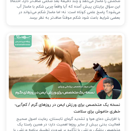
شکمش را ماساژ می‌دهد و چند دقیقه بعد شکمی صاف‌تر دارد، احتمالاً
این سؤال برایتان پیش آمده که آیا واقعاً چربی شکم با ماساژ آب
می‌شود؟ پاسخ علمی کوتاه است: نه؛ اما ماساژ شکم می‌تواند در
بعضی شرایط باعث شود شکم موقتاً صاف‌تر به نظر برسد.
نسخه یک متخصص برای ورزش ایمن در روزهای گرم / کم‌آبی؛
خطری خاموش برای سلامت
با افزایش دمای هوا و تشدید گرمای تابستان، رعایت اصول صحیح
فعالیت بدنی بیش از سایر روزها اهمیت دارد؛ در همین راستا یک
متخصص پزشکی ورزشی با تأکید بر ضرورت تطبیق برنامه ورزشی با