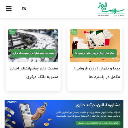
EN
هشدار کانون هموفیلی ایران:
نسخه وزارت بهداشت برای
۴ هزار بیمار ۸ ماه است
مهار پزشک‌نماهای
داروی کافی…
اینستاگرامی/ احراز هویت…