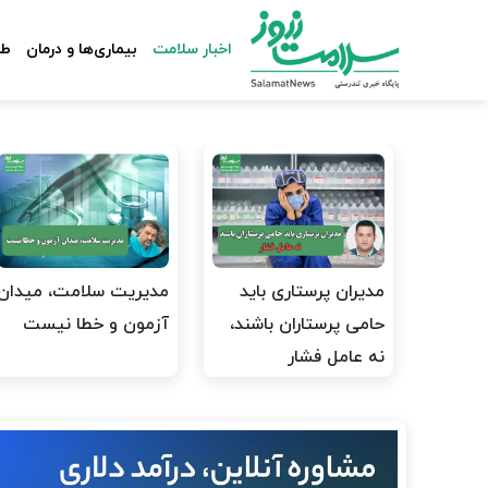
اخبار سلامت
بیماری‌ها و درمان
طب
مدیران پرستاری باید
مدیریت سلامت، میدان
حامی پرستاران باشند،
آزمون و خطا نیست
نه عامل فشار