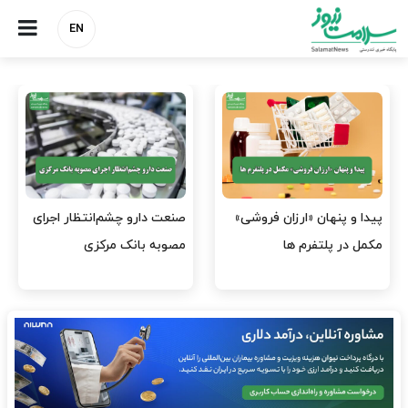
EN
هشدار کانون هموفیلی ایران:
نسخه وزارت بهداشت برای
۴ هزار بیمار ۸ ماه است
مهار پزشک‌نماهای
داروی کافی…
اینستاگرامی/ احراز هویت…