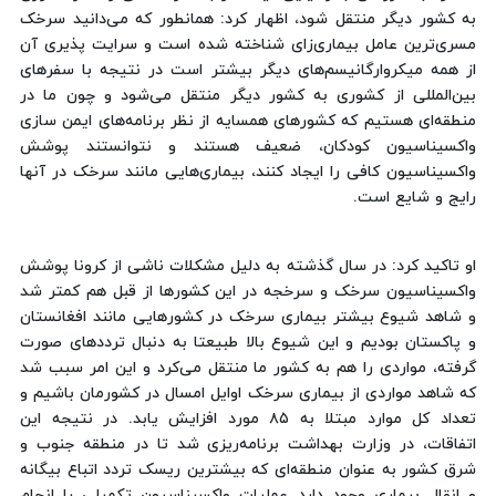
به کشور دیگر منتقل شود، اظهار کرد: همانطور که می‌دانید سرخک
مسری‌ترین عامل بیماری‌زای شناخته شده است و سرایت پذیری آن
از همه میکروارگانیسم‌های دیگر بیشتر است در نتیجه با سفرهای
بین‌المللی از کشوری به کشور دیگر منتقل می‌شود و چون ما در
منطقه‌ای هستیم که کشورهای همسایه از نظر برنامه‌های ایمن ‌سازی
واکسیناسیون کودکان، ضعیف هستند و نتوانستند پوشش
واکسیناسیون کافی را ایجاد کنند، بیماری‌هایی مانند سرخک در آنها
رایج و شایع است.
او تاکید کرد: در سال گذشته به دلیل مشکلات ناشی از کرونا پوشش
واکسیناسیون سرخک و سرخجه در این کشورها از قبل هم کمتر شد
و شاهد شیوع بیشتر بیماری سرخک در کشورهایی مانند افغانستان
و پاکستان بودیم و این شیوع بالا طبیعتا به دنبال ترددهای صورت
گرفته، مواردی را هم به کشور ما منتقل می‌کرد و این امر سبب شد
که شاهد مواردی از بیماری سرخک اوایل امسال در کشورمان باشیم و
تعداد کل موارد مبتلا به ۸۵ مورد افزایش یابد. در نتیجه این
اتفاقات، در وزارت بهداشت برنامه‌ریزی شد تا در منطقه جنوب و
شرق کشور به عنوان منطقه‌ای که بیشترین ریسک تردد اتباع بیگانه
و انقال بیماری وجود دارد عملیات واکسیناسیون تکمیلی را انجام