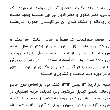
لمی به مسئله بنگریم، معضل آب در حوضه زاینده‌رود، یک
باسی، عصر صفوی و عصر قاجار نیز این مسئله وجود داشته
ن رودخانه و خشک شدن آن در تابستان همواره اشاره‌شده
 این حوضه جغرافیایی که قطعاً بر اساس آمایش سرزمینی و
استفاده از اصل مزیت نسبی نبوده است، توسعه اراضی کشاورزی فاریاب (از میزان سه هزار هکتار در سال 59 به
99) به میزان حداقل شش برابر طی چهل سال اخیر و توسعه باغ ویلاها با رویکرد
نی بوده است، ولی متأسفانه مسئولان امر به‌جای پذیرش
این شرایط، با فرافکنی دنبال بهره‌گیری از نارضایتی‌های
 در حوزه آب، صنعت و کشاورزی هستند.
درحالی‌که استاندار اصفهان در مصاحبه با خبرگزاری تسنیم در تاریخ 13 بهمن 1392 گفته بود: بر اساس طرح جامع
 رودخانه دائمی تبدیل می‌شود، ولی نماینده مردم اصفهان در
سلامی در تاریخ 5 خرداد 1400 طی بیاناتی عجیب، فصلی شدن رودخانه دائمی زاینده‌رود را نتیجه
مدیریت نادرست وزارت نیرو مطرح می‌کند؛ یا به گزارش خبرگزاری برنا در اصفهان مورخ 29 آبان 1400، حشمت‌الله