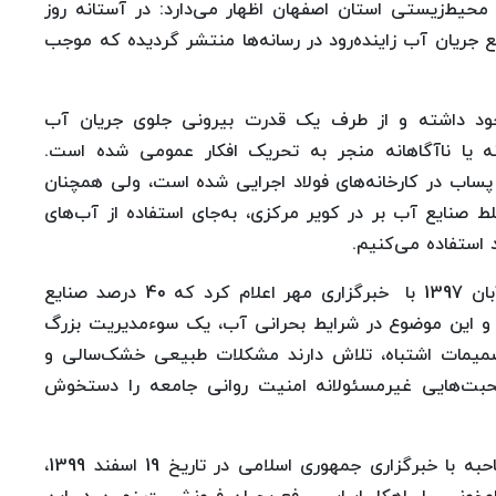
 محیط‌زیستی استان اصفهان اظهار می‌دارد: در آستانه روز
 جریان آب زاینده‌رود در رسانه‌ها منتشر گردیده که موجب
ود داشته و از طرف یک قدرت بیرونی جلوی جریان آب
ه یا ناآگاهانه منجر به تحریک افکار عمومی شده است.
سال‌های 1970 روند استفاده از پساب در کارخانه‌های فولاد اجرایی شده است، ولی همچنان
ای غلط صنایع آب بر در کویر مرکزی، به‌جای استفاده از آب‌های
 استفاده می‌کنیم.
سخنگوی آبفای استان اصفهان در مصاحبه مورخ 5 آبان 1397 با خبرگزاری مهر اعلام کرد که 40 درصد صنایع
 و این موضوع در شرایط بحرانی آب، یک سوءمدیریت بزرگ
صمیمات اشتباه، تلاش دارند مشکلات طبیعی خشک‌سالی و
حبت‌هایی غیرمسئولانه امنیت روانی جامعه را دستخوش
به‌عنوان نمونه، مدیرکل زمین‌شناسی اصفهان در مصاحبه با خبرگزاری جمهوری اسلامی در تاریخ 19 اسفند 1399،