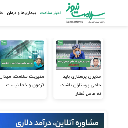
اخبار سلامت
بیماری‌ها و درمان
طب
مدیران پرستاری باید
مدیریت سلامت، میدان
حامی پرستاران باشند،
آزمون و خطا نیست
نه عامل فشار