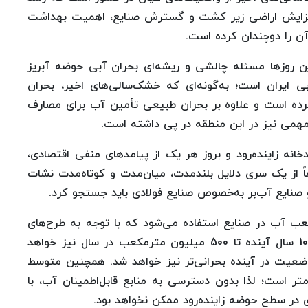
افزایش اراضی زیر کشت و گسترش صنایع، اهمیت بهداشت
ن را دوچندان کرده است.
ین روزها مسئله چالشی و ریشه‌ای بحران آبی حوضه آبریز
ی ایران است؛ به‌گونه‌ای که خشک‌سالی‌های اخیر، بحران
کرده است و علاوه بر بحران طبیعی تأمین آب برای مصارف
می نیز در این منطقه در پی داشته است.
ه زاینده‌رود و بروز هر یک از پیامدهای منفی اقتصادی،
ً از یک سری دلایل بلندمدت، میان‌مدت و کوتاه‌مدت نشات
صنایع آب‌بر به‌خصوص صنایع فولادی باید جستجو کرد.
 در حدود 300 میلیون مترمكعب آب در صنایع استفاده می‌شود كه با توجه به طرح‌های
توسعه‌ای، پیش‌بینی‌ها بر این است که این رقم در 10 سال آینده تا 500 میلیون مترمكعب در سال نیز خواهد
وضعیت در آینده بحرانی‌تر نیز خواهد شد. همچنین متوسط
یر و تعرق پتانسیل در حوضه 1500 میلی‌متر است؛ لذا بدون دسترسی به منابع قابل‌اطمینان آب، با
در سطح حوضه زاینده‌رود ممکن نخواهد بود.