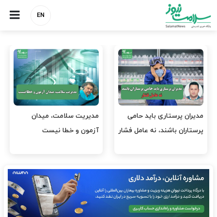
EN
وقت وزیر بهداشت باید صرف
واردات دارو و کالاهای اساسی
افتتاح پروژه‌ها شود؟
باید در اولویت تخصیص ارز
قرار گیرد