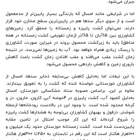
جبران می‌شود.
اما در شرایطی مانند امسال که بارندگی بسیار پایین‌تر از حدمعمول
است و از سوی دیگر سدها هم در پایین‌ترین سطح مخازن خود قرار
دارند، نمی‌توان کشت پاییزه و زمستانه را محقق کرد. زمین‌های
کشاورزی بین 15آبان تا 15آذر (زمان تقویمی کشت زمستانه در همه
مناطق) باید به زیرکشت محصول بروند در غیراین صورت، کشاورزی
با ریسک زیادی همراه خواهد بود. آب به زمین‌ها نمی‌رسد، در نتیجه
زمان کشت عقب می‌افتد و عقب افتادن زمان کشت باعث کاهش
باروری زمین و کاهش باردهی محصول می‌شود.
با این تبعات اما به‌دلیل کاهش بی‌سابقه ذخایر سدها، امسال از
کشاورزان خوزستانی خواسته شده که کشت را به تعویق بیندازند.
علاوه بر این، براساس مصوبه ستاد خشکسالی خوزستان‌، امسال
به‌دلیل کمبود آب، کشت پاییزی در 4حوضه آبی کارون، مارون، دز و
کرخه محدود شده است. با وجود این در بالادست رودخانه‌ها ازجمله
شوشتر، دزفول و بهبهان کشاورزان بی‌توجه به هشدارها کشت پاییزه
را شروع کرده‌اند که این کار موجب اختلال در تامین حقابه
پایین‌دست شده است. کشت زمستانه خوزستان حدود یک میلیون و
100هزار هکتار است که این رقم در تابستان به 250تا 300هزار هکتار