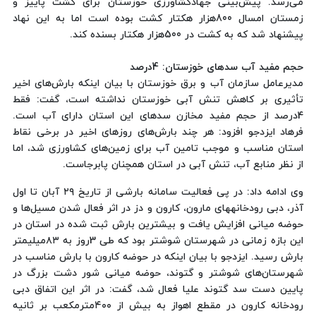
می‌رسد. پیش‌بینی جهادکشاورزی خوزستان برای کشت پاییز و
زمستان امسال 800هزار هکتار کشت بوده است اما به این نهاد
پیشنهاد شد که به کشت در 500هزار هکتار بسنده کند.
حجم مفید آب سدهای خوزستان: 4درصد
مدیرعامل سازمان آب و برق خوزستان با بیان اینکه بارش‌های اخیر
تأثیری بر کاهش تنش آبی خوزستان نداشته است، گفت: فقط
4درصد از حجم مفید مخازن سدهای این استان دارای آب است.
فرهاد ایزدجو افزود: هر چند بارش‌های روزهای اخیر در برخی نقاط
استان مناسب و موجب تامین آب برای زمین‌های کشاورزی شد، اما
از نظر منابع آب، تنش آبی در استان همچنان پابرجاست.
وی ادامه داد: در پی فعالیت سامانه بارشی از تاریخ ۲۹ آبان تا اول
آذر، دبی رودخانههای مارون، کارون و دز در اثر فعال شدن مسیل‌ها و
حوضه میانی افزایش یافت و بیشترین بارش ثبت شده در استان در
این بازه زمانی در شهرستان شوشتر بود که طی 3روز به ۸۳میلیمتر
بارش رسید. ایزدجو با بیان اینکه در حوضه کارون با بارش مناسب در
شهرستان‌های شوشتر و گتوند، حوضه میانی شور دشت بزرگ در
پایین دست سد گتوند علیا فعال شد، گفت: در اثر این اتفاق دبی
رودخانه کارون در مقطع اهواز به بیش از ۴۰۰مترمکعب بر ثانیه