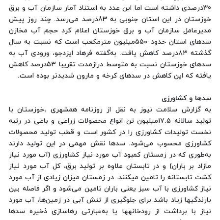
30درصدی داشته است اما این عدد به استناد آمار سازمان آب و برق
خوزستان در این استان جنوبی به 83درصد می‌رسد. چند روز پیش
مدیرعامل سازمان آب و برق خوزستان اعلام کرد حجم آب مخازن
سدهای استان حدود ۵۵۰میلیون مترمکعب است که نسبت به سال
گذشته ۸۳درصد کاهش یافت. به‌گفته فرهاد ایزدجو، ورودی آب به
سدهای خوزستان نسبت به متوسط درازمدت تقریبا ۵۳درصد کاهش
یافته که این کاهش در سدهای کرخه و مارون شدیدتر بوده است.
سدها و کشاورزی
به گزارش سلامت نیوز به نقل از روزنامه همشهری ،خوزستان با
تولید سالانه ۱۷.۵میلیون تن انواع محصولات زراعی و باغی در رتبه
نخست تولیدات کشاورزی را در کشور است و قطب تولید محصولات
کشاورزی محسوب می‌شود. سدها نقش مهمی در این تولید دارند
به‌طوری که در زمستان کمبود آب مورد نیاز کشاورزی (آب مورد نیاز
مازاد بر باران) و در تابستان علاوه بر تولید برق، کل آب مورد نیاز
کشت تابستانه را تامین میکنند. در زمستان میزان زیادی از آب مورد
نیاز کشاورزی با آب سبز یعنی باران تامین می‌شود و اگر فاصله بین
بارندگیها زیاد باشد برای جلوگیری از تنش آبی در زمین‌ها، آب مورد
نیاز با برداشت از رودخانهها یا به‌عبارتی رهاسازی ذخیره سدها