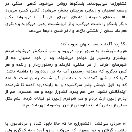
کشاورزها می‌پیوندند. بلندگوها روشن می‌شود. گاهی آهنگی در
وصف اصفهان و زیبایی غریبش پخش می‌شود، گاهی کسی می‌رود
بالا و بندهای مصوبه ٩ ماده‌ای شورای عالی آب را می‌خواند. یکی
دیگر بلندگو را دست می‌گیرد و از فرونشست زمین می‌گوید و دیگری
هم داد سخن از خشکی باغ‌ها و لاغر شدن دام‌ها می‌دهد.
نگذارید آفتاب نصف جهان غروب کند
هرچه خورشید به سوی غرب می‌رود و شب نزدیک‌تر می‌شود، مردم
بیشتری رهسپار پل خواجو می‌شوند. چه از خود اصفهان چه از
شهرهای اطراف. از هر صنفی؛ کارمند و رستوران‌دار و راننده و هر
کس دیگری که دغدغه رسیدن آب به تن زنده‌رود را داشته باشد.
آنها که از شهر آمده‌اند، دغدغه‌شان فرونشست زمین است. فاطمه
که به قول خودش چادر سرکشیده و به زاینده‌رود آمده تا شرمنده
آیندگانش نشود: «من هم پدرم کشاورز بوده و هم همسرم. هم از
پدرم زمین ارث بردم و هم شوهرم زمین تو قباله‌م کرده. منم مثل
خیلی از زنایی که اینجا اومدن از این رودخونه مهریه دارم.»
آه سردی می‌کشد: «کشاورزی ما که حالا نابود شده و مردهامون یا
ماشین گرفتن و تو اصفهان کار می‌کنن یا رو آوردن به کارگری ولی