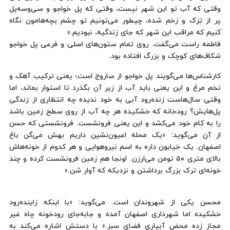
وقتی که آب تو این شهر نیست، وقتی که پل خواجو و سی‌وسه‌پل
پر از تِرَک و زخم شده، چیطور می‌تونیم تو چشم بچه‌هامون نگاه
کنیم که مراقب این شهر که جای زندگیه، نبودیم.»
فاطمه راست می‌گفت. روی تمام ستون‌های اصلی و فرعی پل خواجو
شکاف‌های کوچک و بزرگ افتاده بود.
کارشناس‌ها می‌گویند پل خواجو از ساروج است؛ یعنی ترکیب آهک و
تخم مرغ و این یعنی باید آب از زیر آن بگذرد تا استوار بماند، اما
وقتی سال‌هاست زنده‌رود آبی به خود ندیده چه انتظاری از زندگی
پل‌هایش؟ رودخانه که خشکیده هر چه آب از روی سطح زمین باشد
را به کام خود می‌کشد و این یعنی فرونشست. فرونشستی که حسن
از آن می‌گوید: «یک محله اعیون‌نشین داریم بهش می‌گن باغ
اصفهان. یک خیابون داره به اسم نیروهوایی و هر کدوم از خونه‌هاش
بالای متری ٥٠ تومن می‌ارزن. اونجا هم زمین فرونشست کرده و چند
خونه‌ای ترک بزرگ برداشتن و نزدیکه که آوار شن.»
محسن یکی از شهروندان است. می‌گوید: «با اینکه زاینده‌رود
خشکیده اما شهرداری اصفهان آمده و جابه‌جای رودخونه چاه غیر
مجاز زده محض آبیاری فضای سبز.» با دستش اشاره می‌کند به