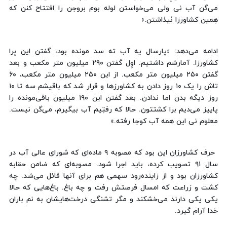
می‌گن آب نی ولی می‌خواستن لوله بوم بروجن را افتتاح کنن که
هِمین کشاورزا نَیذاشتن.»
ادامه می‌دهد: «پارسال یه آب ته سد مونده بود، گفتن این بِرا
کشاورزا. آمارشم داشتیم. اوِل گفتن ٢٩٠ میلیون متر مکعب و بعد
گفتن ٢٥٠ میلیون متر مکعب. از این ٢٥٠ میلیون متر مکعب، ٦٠
تاش را یک ١٠ روز دادن به کشاورزها و قرار شد که باقیشم سه تا ١٠
روز دیگه بدن اما ندادن. بعد گفتن این ١٩٠ میلیون باقی‌مونده را
پاییز می‌دیم برا کشتتون. حالا که رفتِیم آب بیگیرم، می‌گن نیست.
معلوم نی این همه آب کوجا رفته.»
حرف کشاورزان این بود که مصوبه ٩ ماده‌ای که شورای عالی آب در
سال ٩١ تصویب کرده، باید اجرا شود. مصوبه‌ای که ضامن حقابه
کشاورزان بود و از زاینده‌رود سهمی هم برای آنها قائل می‌شد. چه
کشت و زراعت که امسال فرصتش رفت و چه باغ‌. باغ‌هایی که حالا
یکی یکی دارند می‌خشکند و مگر تشنگی درخت‌هایشان به نم باران
خدا آرام گیرد.