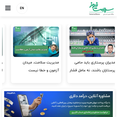
EN
وقت وزیر بهداشت باید صرف
واردات دارو و کالاهای اساسی
افتتاح پروژه‌ها شود؟
باید در اولویت تخصیص ارز
قرار گیرد