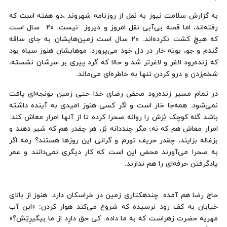
به گزارش سلامت نیوز به نقل از روزنامه شهروند ،دو هفته است که
رفته‌اند، اما قصه بی‌آبی نقل امروز و دیروز نیست. ٢٠ سال است
که هیچ کشت نکرده‌اند. ٢٠ سال است زمین‌هایشان به جای ساقه
گندم و جو، بوته خار در دل خود می‌پرورد. موهایشان هنوز سیاه بود
که زنده‌رود لاغر و لاغرتر شد و حالا که گرد پیری بر سرشان نشسته،
شخم‌زدن و درو کردن تنها به خاطره‌ای می‌ماند.
در تمام مسیر زنده‌رود محض رضای خدا حتی زمین یونجه‌ای یافت
نمی‌شود. همه‌جا خار است و اگر کسی هنوز امیدی به آینده داشته
باشد گله کوچک بُزش را روانه صحرا کرده تا از آنها امرار معاش کند.
امرار معاش هم که نه؛ مگر چنددانه بُز، هر چقدر هم که شیر دهند و
بزغاله بزایند، چقدر حریف تورم و گرانی این روزها هستند؟ رمه اگر
به صحرا می‌آورند محض این است که کار دیگری نمی‌دانند و عمر
یادگرفتن حرفه‌ای را هم ندارند.
حاج رضا هم آمده. چندهکتاری زمین در خراسکان دارد. هنوز از بالای
خیابان به کف رود نرسیده که شروع می‌کند هوار کردن: «این آب
مهریه حضرت زهراست که به ما داده. کی حق دارِد اِز ما بیگیرِتِش؟»