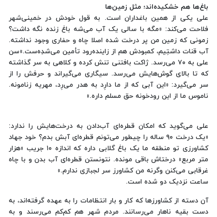
باغ‌ها هم خشکیده‌اند؛ مثل زمین‌ها
علی یکی از همین باغداران است. به قول خودش در خمینی‌شهر
فلاحت می‌کند: «مگه با سالی یک آب می‌شه باغ زنده نگه داشت؟
زمونی که زمین من پر درخت شده اصلا چاه و حفاری وجود نداشته.
آب قنات داشتِیم، کمبودش هم از زاینده‌رود تأمین می‌شدِه‌ست.»سن
علی به ٧٠ می‌رسد. ژاکت بافتنی تنش کرده و کلاهی به سر گذاشته
که تا بالای گوش‌هایش می‌رسد. سیگاری می‌گیراند و حرفش را از
سر می‌گیرد: «این آبی که از ما دارِد به هدر می‌رِد، مهریه زنامونه.
ناموس ما از این رودخونه حق مسلم داره.»
علی می‌گوید که امکان قطره‌ای آب‌دادن به درخت‌هایش را ندارد:
«یک درخت ٩٠ ساله را چیطور می‌تونم قطره‌ای آبش بدم؟ خود جهاد
کشاورزی تو منطقه ما یک باغ گلابی داره که اندازه ١٠ جریب «هزار
متر مربع» درختاش باقی مونده. نتونستن قطره‌ای آب بدن و با چاه
غرقابی می‌کنن وگرنه من کشاورز سر لجبازی ندارم.»
ساعت نزدیک دو شده است.
آن‌ دسته از کشاورزها که کار و بار انتظامات را به عهده گرفته‌اند، به
دست بقیه ناهار می‌رسانند. مردم شهر هم کم‌کم می‌رسند و به