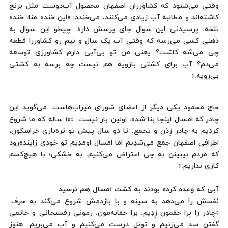
وقتی می‌شنود که کشاورزان اصفهان محصول آب‌دوست مثل برنج
کاشته‌اند و مطالبه آب زیادی می‌کنند، می‌خندد: «این خنده منا، خنده
تلخه. پرسیدنی این سوال جای پرسش داره. چیطو این سوال به
ذهنی کسی می‌رسه که وقتی آب یک سال و نیم رو کشاورزا قطعه
چی می‌شه کاشت؟ یعنی من تو بی‌آبی دارم کشاورزی توسعه
می‌دم؟ آب برای کشتی بارَویه هم نیست چه برسه به کشتی
بی‌رَویه.»
حاج محمود یکی دیگر از اعضای شورای میراب‌هاست. می‌گوید این
چادر که امسال اینجا بنا شده، اولین بار نیست: «١٠ ساله که ما شروع
کردیم به چادر زِدَن و تجمع. تا دو سال پیش تو تره‌باری خراسکون،
اطرافی اصفهان جمع می‌شدِیم اما امسال اومِدِیم تو خودی زاینده‌رود
که مردم بیبینن به چی اعتراض می‌کنیم. به خشکی؛ با هیچ‌کسم
کاری نداریم.»
آبی که وعده کرده بودند به کشت امسال هم نرسید
نفسش را می‌دهد به سینه و با بازدمش شروع می‌کند به حرف:
«چادر را بِرا حقمون زِدِیم. برا حقابه‌مون. زمونی رفسنجانی و خاتمی
گفتن سد می‌زِنیم و تونل درست می‌کنیم و آب می‌بریم. هنوز