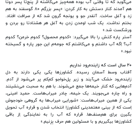
می‌گوید که تا وقتی آب بوده همه‌چیز می‌کاشته از پنج‌تا پسر دوتا
هم آمدند کنار دستش به کار کردن: «پسر بزرگِم ٨٠ گوسفند به هم
زد و آغل ساخت. آنقدر جو و یونجه گرون شد که از صرافت افتاد.
بختم نداشت. یک شب اومدن زدن به آغل هر هشتادتا رو بردن و
ورشکست شد.»
آستر پاره کتش را بالا می‌گیرد: «کدوم محصول؟ کدوم خرمن؟ کدوم
آب؟ اِگه آب داشتم و می‌کاشتم که جومه‌م این جور پاره و گسیخته
نبود.»
٢٠ سال است که زاینده‌رود نداریم
آفتاب وسط آسمان رسیده. کشاورزها یکی یکی دارند به دل
زاینده‌رود خشک می‌آیند و زیر پل‌خواجو کم‌کم پر می‌شود از آدم.
آدم‌هایی که کنار خیمه‌ها جمع می‌شوند. با هم به صحبت می‌نشینند
و راه چاره می‌جویند. یک خیمه، چادر میراب‌‌هاست. حمید امینی،
یکی از همین میراب‌هاست: «شورایی میراب‌ها یه گروهی خودجوش
اِست که از بینی معتمدینی کشاورزا انتخاب شدن و قراره آب تحویل
بگیرن برای هم‌صنف‌ها. قراره که آب را به نمایندِگی اِز باقی
کشاورزها بیگیریم و با مسئولین هم حرف بِزِنیم.»