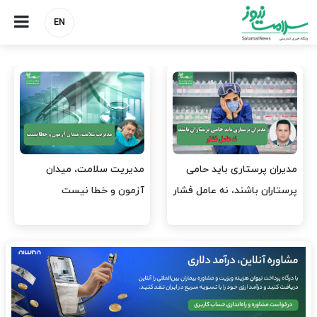
EN
وقت وزیر بهداشت باید صرف
واردات دارو و کالاهای اساسی
افتتاح پروژه‌ها شود؟
باید در اولویت تخصیص ارز
قرار گیرد