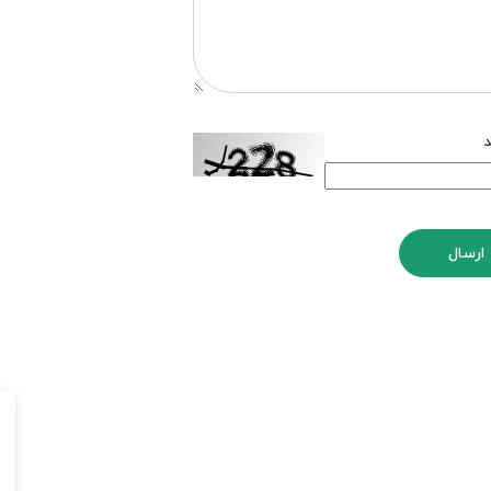
د
ارسال