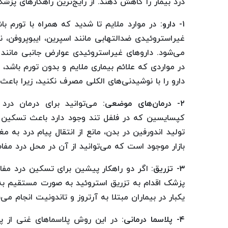
درد بیمار را کاهش دهند. از رایج‌ترین راهکارهای پزشک
۱- دارو:
در موارد ملایم تا شدید که همراه با تورم باش
غیراستروئیدی ضدالتهابی مانند اسپرین، ایبوپروفن، 
می‌شود. داروهای غیراستروئیدی عوارض جانبی مانند خ
در مواردی که علائم بیماری ملایم و بدون تورم باشد،
دارو را با نوشیدنی‌های الکلی مصرف نکنید، زیرا باع
۲- درمان‌های موضعی:
می‌توانید برای درمان درد
کپسایسین که در فلفل تند وجود دارد باعث تسکین درد
تولید اندورفین در بدن، مانع از انتقال پیام درد ب
بازار موجود است که می‌توانید از آن در محل درد مفاص
۳- تزریق:
اگر دو راهکار پیشین برای تسکین درد مفاص
یکبار در بیماران مبتلا به آرتروز و تاندونیت انجام می‌
۴- پلاسما درمانی:
در این روش پلاسماهای غنی از پ