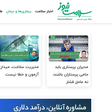
اخبار سلامت
بیماری‌ها و درمان
طب
مدیران پرستاری باید
مدیریت سلامت، میدان
حامی پرستاران باشند،
آزمون و خطا نیست
نه عامل فشار