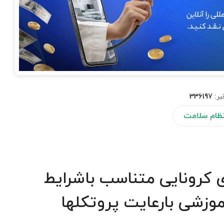
بر:
336197
 نظام سلامت
 کرونایی متناسب باشرایط
موزشی بارعایت پروتکلها