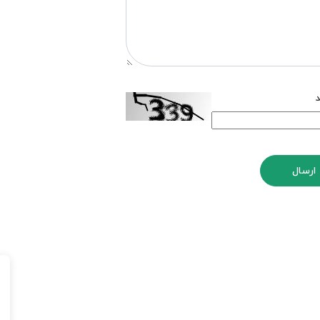
د
ارسال