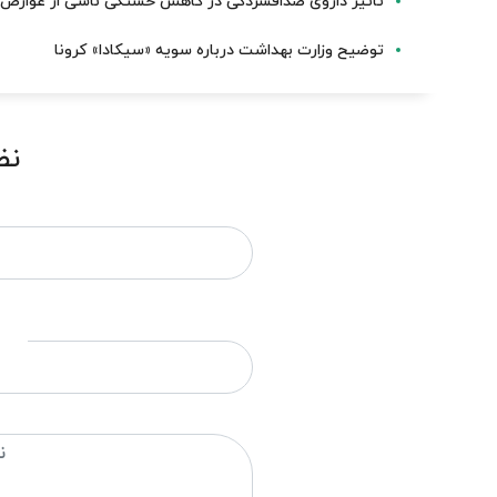
تاثیر داروی ضدافسردگی در کاهش خستگی ناشی از عوارض 
توضیح وزارت بهداشت درباره سویه «سیکادا» کرونا
نظ