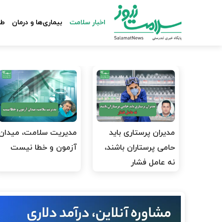
اخبار سلامت
بیماری‌ها و درمان
طب
مدیران پرستاری باید
مدیریت سلامت، میدان
حامی پرستاران باشند،
آزمون و خطا نیست
نه عامل فشار