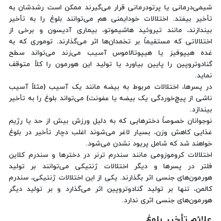
شیمی‌درمانی یا پرتودرمانی قرار می‌گیرند ممکن است رشدشان به
تأخیر بیفتد. اختلالات خودایمنی هم می‌توانند بلوغ را به تأخیر
بیندازند، مانند تیروئید هاشیموتو، بیماری آدیسون و برخی از
اختلالاتی که مستقیماً بر تخمدان‌ها اثر می‌گذارند. توموری که به
غده هیپوفیز یا هیپوتالاموس آسیب می‌زند می‌تواند سطح
گنادوتروپین را پایین بیاورد یا تولید این هورمون را کلاً متوقف
نماید.
در پسرها، اختلالات مربوط به بیضه مانند یک آسیب (مثلاً آسیب
ناشی از پیچ‌خوردگی یک بیضه یا عفونت) می‌تواند بلوغ را به تأخیر
بیندازد.
نوجوانان خصوصاً دخترهایی که به دلیل ورزش بیش از حد یا رژیم
غذایی کاهش وزن، بسیار لاغر می‌شوند اغلب دچار تأخیر در بلوغ
خواهند شد که شامل پریود نشدن می‌شود.
اختلالات کروموزومی مانند سندرم ترنر در دخترها و سندرم کلاین
فلتر در پسرها و دیگر اختلالات ژنتیکی می‌توانند بر تولید
هورمون‌های جنسی اثر بگذارند. یکی از این اختلالات ژنتیکی، سندرم
کالمن، تنها بر تولید گنادوتروپین اثر می‌گذارد و بر تولید دیگر
هورمون‌های جنسی اثری ندارد.
علائم تأخیر بلوغ