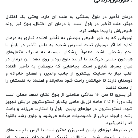
. هورمون‌درمانی
درمان تأخیر در بلوغ بستگی به علت آن دارد. وقتی یک اختلال
دیگر، علت تأخیر در بلوغ است، با درمان آن اختلال، بلوغ نیز روند
طبیعی‌اش را پیدا خواهد کرد.
نوجوانی که به طور طبیعی بلوغش به تأخیر افتاده نیازی به درمان
ندارد اما اگر نوجوان تحت استرس شدید به دلیل تأخیر در بلوغ یا
عدم رشدش باشد، معمولاً پزشکان توصیه به مصرف مکمل‌های
هورمون جنسی می‌کنند تا فرایند بلوغ زودتر روی دهد. این درمان در
میان پسرها شایع‌تر است. بچه‌هایی که بلوغشان به تأخیر افتاده
اغلب نیاز به حمایت بیشتری از جانب والدین و اعضای خانواده و
دوستان دارند تا خیالشان راحت شود سالم‌اند و اعتماد به نفسشان را
از دست ندهند.
اگر پسری تا سن 14 سالگی علامتی از بلوغ نشان ندهد ممکن است
یک دورهٔ 4 تا 6 ماهه تزریق ماهی یک‌بار تستوسترون برایش تجویز
شود. تستوسترون در دوزهای پایین، بلوغ را استارت می‌زند و باعث
رشد و ایجاد برخی از خصوصیات مردانه می‌شود و جلوی رشد بالقوهٔ
قد را نمی‌گیرد.
در دخترها، دوزهای پایین استروژن ممکن است با قرص یا چسب‌های
پوستی شروع شود. اختلالات ژنتیک قابل‌درمان نیستند اما