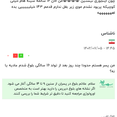
چون اینجوری نیستین 😭😭😭😭من الان ۱۲ سالمه سینه هام خیلی
کوچیکه پریود نشدم موی زیر بغل ندارم قدمم ۱۴۳ خیلیییییی بده
اهههههههه
ناشناس
۱۴:۴۵ - ۱۴۰۲/۰۷/۰۵
0
0
من پسر هستم حدودا چند روز بعد از تولد 16 سالگی بلوغ شدم عادیه یا
نه؟
پاسخ
سلام. علائم بلوغ در پسران از سنین ۹ تا ۱۴ سالگی آغاز می شود.
سایت:
اگر نشانه های بلوغ دیررس را دارید بهتر است به متخصص
اورولوژی مراجعه کنید تا دقیق تر شرایط شما را بررسی کنند.