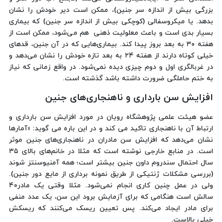
بزرگی بیش از اندازه سر جنین)، ممکن است دیر خودش را نشان
بدهد. یا میکروسفالی (کوچکی بیش از اندازه سر جنین) که بیماری
بسیار بدی است و باعث معلولیت ذهنی هم می‌شود، ممکن است از
هفته ۳۰ به بعد بروز پیدا کند. بیماری‌هایی که در آن جنین، قدهای
خیلی کوتاه دارند از هفته ۲۴ به بعد تازه خودش را نشان می‌دهد و
در غربالگری اول و دوم چیزی دیده نمی‌شود. در واقع زمانی که نیاز
به ختم حاملگی ضرورت داشته باشد گذشته است.
افزایش سن بارداری و ناهنجاری‌های جنین
عضو هیئت علمی پژوهشگاه رویان در مورد افزایش سن بارداری و
ارتباط آن با ناهنجاری تاکید می کند و در این باره می گوید: «آمارها
نشان می‌دهد که افزایش سن مادران در ناهنجاری‌های جنین موثر
است. در منابع خارجی نوشته است که مثلا در خانم‌های بالای ۳۵
سال احتمال سندروم داون جنین بیشتر است؛ همه آمنیوسنتز شوند
(بررسی مشکلات ژنتیکی از طریق نمونه برداری از مایع دور جنین).
ولی در عمل چنین کاری انجام نمی‌شود. مثلا وقتی یک مادر۴۰
سالش است هنگامی که برای آزمایش برود این سن، یک عدد منفی
برای مادر ایجاد می‌کند. پس تعیین ریسک می‌کنند که ریسکش
خیلی بالاست.