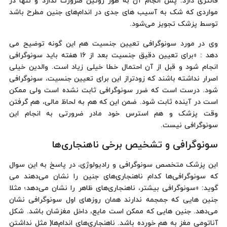
فانتزی دارد. پس انجام آن به طور روتین ضرورت ندارد و تنها در
مواردی که شک به آسیب های جدی در اندام‌های جنین مطرح باشد
توسط پزشک تجویز می‌شود.
وی در مورد سونوگرافی تعیین جنسیت هم این گونه توضیح می
دهد : «برای تعیین دقیق جنسیت بعد از ۱۶ هفته باید سونوگرافی
انجام شود و قبل از آن احتمال خطا خیلی زیاد است. والدین خیلی
اصرار نداشته باشند که زودتراز این برای تعیین جنسیت، سونوگرافی
شود. درست است که ضرر سونوگرافی ثابت نشده است ولی ممکن
است در آینده ثابت شود. ضمن این که هم به لحاظ مالی، هم گرفتن
وقت پزشک و هم استرس خود مادر ضرورتی به انجام این
سونوگرافی نیست.
سونوگرافی و تشخیص برخی ناهنجاری‌ها
این پزشک متخصص سونوگرافی و رادیولوژی، در پاسخ به این سوال
که سونوگرافی‌ها کدام ناهنجاری‌های جنین را نشان می‌دهند می
گوید: «سونوگرافی بیشتر، ناهنجاری‌های ظاهر را نشان می‌دهد؛ مثلا
جنین هایی که جمجمه ندارند همان روزهای اول سونوگرافی نشان
می‌دهد. جنین هایی که ممکن است مایع، داخل مغزشان باشد. شکل
آناتومی مغز به هم خورده باشد. ناهنجاری‌های اندام‌ها( مثل نداشتن