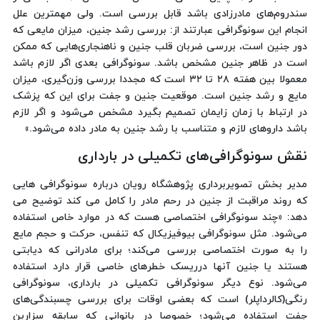
سندروم‌های مادرزادی باشد قابل بررسی است. ولی مهمترین علل
انجام این سونوگرافی عبارتند از: بررسی رشد جنین، میزان مایعی که
دور جنین است، بررسی ضربان قلب جنین و ناهنجاری‌هایی که ممکن
است در ظاهر جنین مشخص باشد. سونوگرافی بعدی اگر لازم باشد
معمولا بین هفته ۲۸ تا ۳۲ است که مجددا بررسی وزن‌گیری، میزان
مایع و رشد جنین است. موقعیت جنین و جفت برای این که پزشک
در ارتباط با زمان زایمان تصمیم بگیرد مشخص می‌شود و اگر لازم
باشد داروهای لازم و متناسب با رشد جنین به مادر داده می‌شود.»
نقش سونوگرافی‌های تکمیلی در بارداری
مدیر بخش تصویربرداری پژوهشگاه رویان درباره سونوگرافی هایی
که روند مراقبت از جنین در رحم مادر را کامل می کند توضیح می
دهد: «چند سونوگرافی اختصاصی هست که در موارد خاص استفاده
می‌شود. مثل سونوگرافی بیوفیزیکال که تنفس، حرکت و حجم مایع
را به صورت اختصاصی بررسی می‌کند؛ برای مادرانی که دیابتی
هستند یا جنین آنها درریسک خطرهای خاصی قرار دارد استفاده
می‌شود. نوع دیگر سونوگرافی تکمیلی در بارداری، سونوگرافی
رنگی(کالرداپلر) است که بعضی اوقات برای بررسی چسبندگی‌های
جفت استفاده می‌شود؛ خصوصا در بانوانی که سابقه سزارین