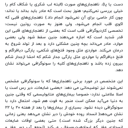
دست یا پا)، ناهنجاری‌های صورت (البته لب شکری یا شکاف کام را
خیلی بررسی نمی‌کنیم؛ هنوز بحث است که مادر باید بداند یا نداند؛
چون کار خاصی برای آن نمی‌شود انجام داد.) ناهنجاری‌های قلبی که
اکوی قلب انجام می‌شود، ولی هنوز به صورت روتین نیست؛
تخصصی کاردیوگرافی قلب است که بعضی از ناهنجاری‌های قلبی این
قدر شدید است که اجازه می‌دهند جنین سقط شود ولی بعضی
موارد، مادر می‌داند بچه چنین مشکلی دارد و بعد از تولد شروع به
درمان می‌کند. مواردی مثل وجود فتخ‌های شکمی، پارگی دیافراگم و
فتخ دیافراگم یا مواردی مثل پارگی جدار شکم که احشا ازجدار شکم
بیرون زده باشد و ناهنجاری‌های کلیه را سونوگرافی می‌تواند نشان
دهد.
این متخصص در مورد برخی ناهنجاری‌ها که با سونوگرافی مشخص
نمی‌شوند نیز توضیحاتی می دهد: «بعضی ضایعات، دیر رس است یا
اصلا علامتی ندارد؛ خصوصا بیماری‌های متابولیسمی که وقتی جنین
به دنیا می‌آید ممکن است منجر به فوت هم شود، احتمال دارد با
سونوگرافی دیده نشود. بسیاری از بیماری‌ها را بعد از هفته ۲۰ یا ۲۲
نشان می‌دهد( انسداد روده خودش را دیر نشان می‌دهد یعنی زمانی
که جنین دیگر بزرگ شده است.) حتی بعضی اوقات ضایعات
انسدادی مغز که ایجادهیدروسفالی می‌کند (تجمع آب دور مغز و