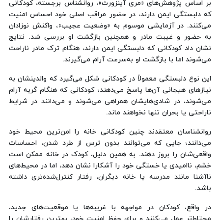
بر اساس پژوهش‌های «مری آینزورث»، روانشناس برجسته، کودکانی
که دلبستگی ایمن دارند، در حضور مراقب اصلی خود احساس امنیت
می‌کنند. در آزمایشی موسوم به «وضعیت عجیب»، واکنش نوزادان
به حضور و غیبت مادر و همچنین بازگشت او بررسی شد. نتایج
نشان داد کودکانی که دلبستگی ایمن دارند، هنگام ترک مادر ناراحت
می‌شوند اما با بازگشت او به‌سرعت آرام می‌گیرند.
این نوع دلبستگی معمولاً در کودکانی شکل می‌گیرد که والدینشان به
نیازهای هیجانی آن‌ها پاسخ می‌دهند؛ کودکانی که هنگام گریه آرام
می‌شوند، در شادی‌هایشان همراهی می‌شوند و می‌دانند در شرایط
ناراحتی یا بحران تنها نخواهند ماند.
روانشناسان معتقدند چنین کودکانی خانه را امن‌ترین محیط خود
می‌دانند؛ جایی که می‌توانند بدون ترس از طرد شدن، احساسات
واقعی‌شان را بروز دهند. به همین دلیل، کودک در خانه ممکن است
خشم، ناامیدی یا خستگی خود را آشکارا نشان دهد، اما در محیط‌های
ناآشنا مانند مدرسه یا خانه دیگران، رفتار کنترل‌شده‌تری داشته
باشد.
در واقع، کودکان در مواجهه با غریبه‌ها یا موقعیت‌های جدید،
محتاط‌تر عمل می‌کنند و برای حفظ امنیت خود، بهترین رفتارشان را