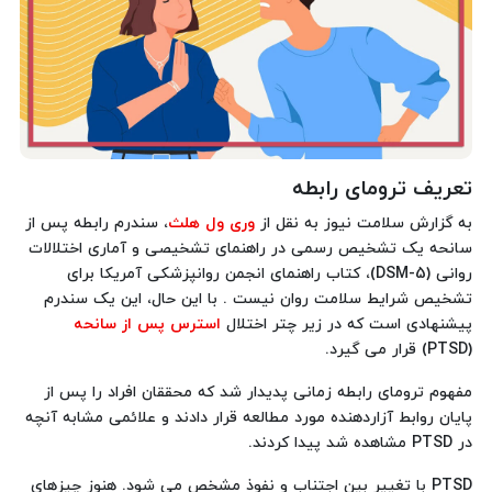
تعریف ترومای رابطه
به گزارش سلامت نیوز به نقل از
وری ول هلث
، سندرم رابطه پس از
سانحه یک تشخیص رسمی در راهنمای تشخیصی و آماری اختلالات
روانی (DSM-5)، کتاب راهنمای انجمن روانپزشکی آمریکا برای
تشخیص شرایط سلامت روان نیست . با این حال، این یک سندرم
پیشنهادی است که در زیر چتر اختلال
استرس پس از سانحه
(PTSD) قرار می گیرد.
مفهوم ترومای رابطه زمانی پدیدار شد که محققان افراد را پس از
پایان روابط آزاردهنده مورد مطالعه قرار دادند و علائمی مشابه آنچه
در PTSD مشاهده شد پیدا کردند.
PTSD با تغییر بین اجتناب و نفوذ مشخص می شود. هنوز چیزهای