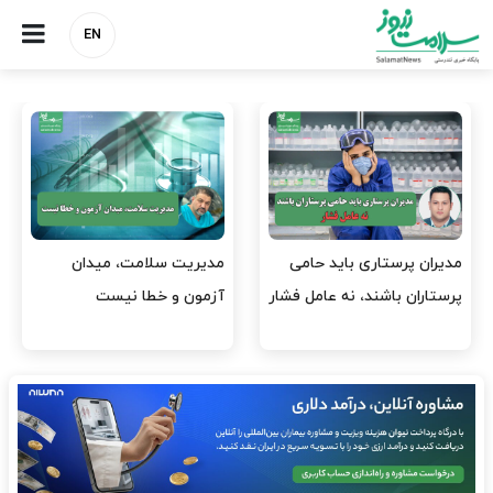
EN
وقت وزیر بهداشت باید صرف
واردات دارو و کالاهای اساسی
افتتاح پروژه‌ها شود؟
باید در اولویت تخصیص ارز
قرار گیرد