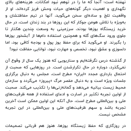
نهفته است؛ آنجا که ما را در توهم نبود امکانات، هزینه‌های بالای
نگهداری و اهمیت دیگر گونه‌های حیات وحش فریز کرده‌اند، او از
واقعیت تلخ و ساده‌ای سخن می‌گوید، آنها در تیم حفاظتشان و
به‌ویژه با تلاش هومن جوکار که این روزها در بند زندان است، در حال
خرید زیستگاه یوزها بودند، سرزمینی به وسعت چندین هکتار تا
جلوی ورود سگ‌های گله و همچنین استفاده دام‌ها از آبشخور یوزها
را بگیرند. او می‌گوید که برای حفظ یوز پول و بودجه کافی بود، اما
دلسوزی و عشق نبود، تخصص و مهارت نبود، توانایی حفاظت نبود!
از گذشته درس نگرفته‌ایم و سناریویی که هنوز یک سال از وقوع آن
نمی‌گذرد، دوباره در حال تکرارشدن است. در روزهایی که صحبت از
احتمال بارداری مجدد «ایران» مطرح است، مجلس به دنبال برگزاری
جلسات ویژه است و به دنبال مقصر مرگ «پیروز» می‌گردد و سازمان
محیط زیست بیانیه می‌دهد و گمانه‌زنی‌ها را تکذیب می‌کند. صحبت
از اولین تجربه تکثیر در اسارت و ادعای استفاده از همه ظرفیت‌های
ملی و بین‌المللی مطرح است، حال آنکه این اولین ممکن است آخرین
تجربه باشد و سهم ظرفیت‌های ملی و بین‌المللی در این تجربه
مشخص نیست.
در روزگاری که حفظ زیستگاه یوزها، هنوز هم قربانی تصمیمات