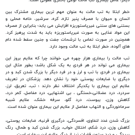
دیگر، عامل بیماری تب مالت نوعی باکتری عفونی است.
خطر ابتلا به تب مالت به عنوان مهم ترین بیماری مشترک بین
انسان و حیوان با مصرف پنیر تازه، کره، سرشیر، خامه محلی و
بستنی های سنتی غیرپاستوریزه افزایش می یابد؛ بنابراین از مصرف
این مواد غذایی به صورت غیرپاستوریزه باید به شدت پرهیز کرد.
همچنین در صورت تماس با ترشحات جفت و جنین سقط شده دام
های آلوده، خطر ابتلا به تب مالت وجود دارد.
تب مالت را بیماری هزار چهره می خوانند چرا که علایم بروز این
بیماری می تواند در هر فردی به یک شکل باشد؛ بطور مثال این
بیماری در فردی با تب و لرز و در فرد دیگر با بزرگ شدن کبد و در
دیگری با ضایعات پوستی خود را نشان دهد. پزشکان در تعریف
علایم این بیماری با یکدیگر اختلاف نظر دارند ؛ تب، تعریق، لرز،
سردرد، درد عضلانی،خستگی ، بی اشتهایی، درد مفاصل، کمر درد،
کاهش وزن، یبوست، درد گلو، سرفه خشک، علایم شبیه
سرماخوردگی و التهاب مفاصل از علایم این بیماری عنوان شده است.
بزرگ شدن غدد لنفاوی، افسردگی، درگیری قرنیه، ضایعات پوستی،
کاهش وزن، درد شکم، اختلال خواب، بزرگ شدن کبد و طحال، رنگ
پریدگی و درد ستون فقرات نیز از دیگر علایم این بیماری است.