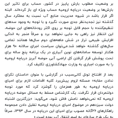
بر وضعیت مطلوب بارش پاییز در کشور، حساب برای تاثیر این
بارش‌ها بر وضعیت دریاچه ارومیه حساب ویژه ای باز کرده‌اند. البته
اگر قرار باشد در شیوه مدیریت منابع آب نسبت به عملکرد سال
گذشته نیز تجدیدنظر جدی صورت نگیرد و با توجه به وجود سدهای
تنظیم‌کننده با حجم قابل توجه بر روی اکثر رودخانه‌های این حوضه،
این انتظار نیز راهی به جایی نخواهد برد و صرفاً منجر به اندکی
افزایش طبیعی تراز در شش ماهه‌های دوم سال‌ها همانند تمامی
سال‌های گذشته خواهد شد.می‌توان سیاست اجرای سالانه ۹۰ هزار
هکتار توسعه سامانه‌های نوین آبیاری در یک برنامه پنج ساله برای
تحت پوشش قرار گرفتن کل اراضی آبی حوضه آبریز دریاچه ارومیه
را به صورت اجباری به وزارت جهادکشاورزی تکلیف کرد.
بعد از افتتاح تونل کانی‌سیب در گزارشی با عنوان «داستان تکرای
ندادن حقابه» مسئله لزوم پیش‌برد کلیه اقدامات لازم برای احیای
دریاچه ارومیه به طور همزمان را گوشزد کرد که مورد توجه
دولتمردان قرار نگرفت. یک کارشناس مسلط به مسائل حوضه دریاچه
ارومیه که نمی‌خواهد نامش فاش شود، می‌گوید: «بزرگترین اشتباه
دولت سیزدهم در موضوع احیای دریاچه ارومیه تقلیل دادن مجموعه
راهکارهای ۲۶گانه مصوب برای احیای این دریاچه در سال ۱۳۹۳، صرفاً
به یک طرح سازه‌ای به اسم انتقال آب بوده است.»