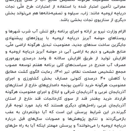
عمرانی تأمین اعتبار شده با استفاده از اعتبارات طرح ملّی نجات
دریاچه ارومیه مانند: زاب، سیلوه و تصفیه‌خانه‌ها هم می‌تواند بخش
دیگری از سناریوی نجات بخشی باشد.
الزام وزارت نیرو بر ارائه و اجرای برنامه رفع تنش آب شرب شهرها و
روستاهای حوضه آبریز دریاچه ارومیه با پروژه‌های پیشنهادی
جایگزین ساخت سدهای جدید، ممنوعیت تبدیل هرگونه اراضی ملّی،
منابع طبیعی و دیم به اراضی آبی در حوضه آبریز دریاچه ارومیه و
افزایش تولید از طریق افزایش سالانه ۵ واحد درصدی بهره‌وری
مصرف آب مندرج در سیاست‌های کلی برنامه هفتم توسعه مصوب
مجمع تشخیص مصلحت نظام، تیر ۱۴۰۱، رعایت الگوی کشت مطابق
با کاهش ۴۰ درصدی کنونی مصارف بخش کشاورزی و اجرای
ممنوعیت هرگونه خرید تأمین یونجه دامداری‌های خارج از استان‌های
آذربایجان غربی و آذربایجان شرقی و ابلاغ و اجرای ممنوعیت هرگونه
قرارداد خرید چغندر قند از سوی کارخانجات قند خارج از استان
آذربایجان غربی راه‌حل‌های دیگری هستند که باید مورد توجه قرار
گیرند.در این شرایط پرسش این است که آیا دولتمردان به عقب
بازمی‌گردند و نتایج پژوهش‌ها و مصوبات سال‌های قبل درباره
دریاچه ارومیه را می‌خوانند؟ و پرسش مهمتر اینکه آیا به راه حل‌های