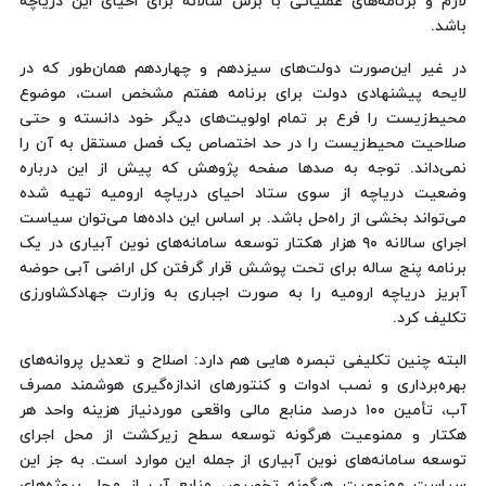
لازم و برنامه‌های عملیاتی با برش سالانه برای احیای این دریاچه
باشد.
در غیر این‌صورت دولت‌های سیزدهم و چهاردهم همان‌طور که در
لایحه پیشنهادی دولت برای برنامه هفتم مشخص است، موضوع
محیط‌زیست را فرع بر تمام اولویت‌های دیگر خود دانسته و حتی
صلاحیت محیط‌زیست را در حد اختصاص یک فصل مستقل به آن را
نمی‌داند. توجه به صدها صفحه پژوهش که پیش از این درباره
وضعیت دریاچه از سوی ستاد احیای دریاچه ارومیه تهیه شده
می‌تواند بخشی از راه‌حل باشد. بر اساس این داده‌ها می‌توان سیاست
اجرای سالانه ۹۰ هزار هکتار توسعه سامانه‌های نوین آبیاری در یک
برنامه پنج ساله برای تحت پوشش قرار گرفتن کل اراضی آبی حوضه
آبریز دریاچه ارومیه را به صورت اجباری به وزارت جهادکشاورزی
تکلیف کرد.
البته چنین تکلیفی تبصره هایی هم دارد: اصلاح و تعدیل پروانه‌های
بهره‌برداری و نصب ادوات و کنتورهای اندازه‌گیری هوشمند مصرف
آب، تأمین ۱۰۰ درصد منابع مالی واقعی موردنیاز هزینه واحد هر
هکتار و ممنوعیت هرگونه توسعه سطح زیرکشت از محل اجرای
توسعه سامانه‌های نوین آبیاری از جمله این موارد است. به جز این
سیاست ممنوعیت هرگونه تخصیص منابع آب از محل پروژه‌های