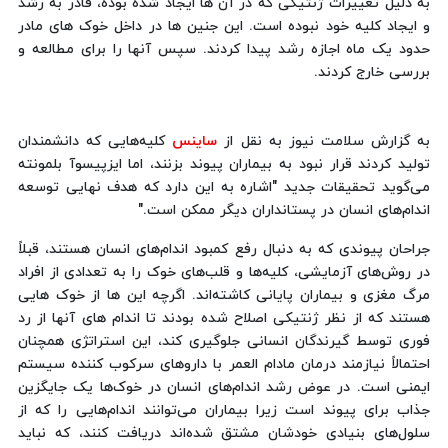
به دلیل تغییرات ژنتیکی که در آن ها ایجاد شده بوده، قادر به رشد
و ایجاد کلیه خود نبوده است. این جنین ها در داخل خوک های مادر
حدود یک ماه اجازه رشد پیدا کردند. سپس آنها را برای مطالعه و
بررسی خارج کردند.
به گزارش سلامت نیوز به نقل از
ساینس
کلیه‌هایی که دانشمندان
تولید کردند قرار نبود به بیماران پیوند بزنند، اما ایزپیسوآ بلمونته
می‌گوید تحقیقات جدید "اشاره به این دارد که هدف نهایی توسعه
اندام‌های انسان در پستانداران دیگر ممکن است."
جراحان پیوندی که به دنبال رفع کمبود اندام‌های انسان هستند، قبلاً
در روش‌های آزمایشی، کلیه‌ها و قلب‌های خوک را به تعدادی از افراد
مرگ مغزی و بیماران پایانی کاشته‌اند. اگرچه این ها از خوک هایی
هستند که از نظر ژنتیکی اصلاح شده بودند تا اندام های آنها از رد
فوری توسط گیرندگان انسانی جلوگیری کند، این استراتژی همچنان
احتمالاً نیازمند درمان مادام العمر با داروهای سرکوب کننده سیستم
ایمنی است. در عوض رشد اندام‌های انسان در خوک‌ها یک جایگزین
جذاب برای پیوند است زیرا بیماران می‌توانند اندام‌هایی را که از
سلول‌های بنیادی خودشان مشتق شده‌اند دریافت کنند، که نباید