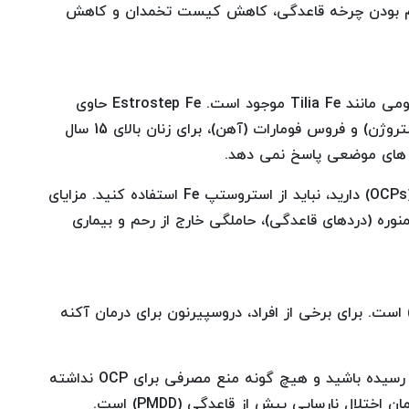
منظم بودن چرخه قاعدگی، کاهش کیست تخمدان و کاهش
محصول با نام تجاری Estrostep Fe فقط در اشکال عمومی مانند Tilia Fe موجود است. Estrostep Fe حاوی
نوراتیندرون استات (پروژستین)، اتینیل استرادیول (استروژن) و فروس فومارات (آهن)، برای زنان بالای 15 سال
ن های موضعی پاسخ نمی دهد.
اگر موارد منع مصرف قرص های ضد بارداری خوراکی (OCPs) دارید، نباید از استروستپ Fe استفاده کنید. مزایای
رتند از کاهش دیسمنوره (دردهای قاعدگی)، حاملگی خارج از رحم و بیماری
است. برای برخی از افراد، دروسپیرنون برای درمان آکنه
شما باید حداقل 14 سال سن داشته باشید، به قاعدگی رسیده باشید و هیچ گونه منع مصرفی برای OCP نداشته
ال نارسایی پیش از قاعدگی (PMDD) است.