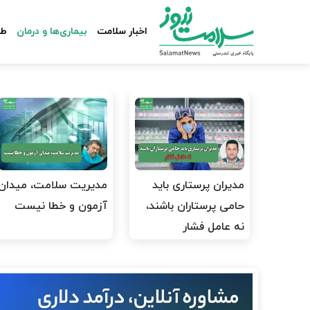
اخبار سلامت
بیماری‌ها و درمان
طب
مدیران پرستاری باید
مدیریت سلامت، میدان
حامی پرستاران باشند،
آزمون و خطا نیست
نه عامل فشار