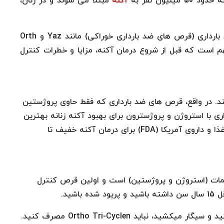
د 50 میلیون نفر به
آکنه
مبتلا می شوند و در زنان،
نشان داده شده است که انواع خاصی از داروهای ضد بارداری (قرص های ضد بارداری خوراکی) مانند Yaz و Orth
د. مهم است که قبل از شروع درمان آکنه، مزایا و خطرات کنترل
ند. در واقع، قرص های ضد بارداری که فقط حاوی پروژستین
ری با استروژن و پروژسترون برای بهبود آکنه زنانه بهترین
گزینه است. مارک های ضد بارداری زیر توسط سازمان غذا و داروی آمریکا (FDA) برای درمان آکنه خفیف تا
ل و نورژستیمات (استروژن و پروژستین) است و اولین قرص کنترل
شید.
اگر عوامل خطر لخته خون دارید و بالای 35 سال هستید و سیگار میکشید، نباید Ortho Tri-Cyclen مصرف کنید.