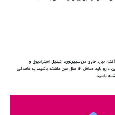
نه، بیاز، حاوی دروسپیرنون، اتینیل استرادیول و
لوومفولات (افزایش سطح فولات) است. برای مصرف این دارو باید حداقل 14 سال سن داشته باشید، به قاعدگی