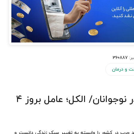
بر:
360887
بت و درمان
شیوع ۷ درصدی کبد چرب در نوجوانان/ الکل؛ عامل بروز ۴
د چرب در کشور را وابسته به تغییر سبک زندگی دانست و