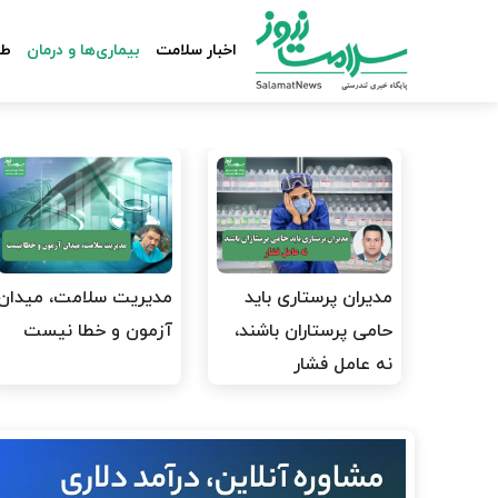
اخبار سلامت
بیماری‌ها و درمان
طب
مدیران پرستاری باید
مدیریت سلامت، میدان
حامی پرستاران باشند،
آزمون و خطا نیست
نه عامل فشار