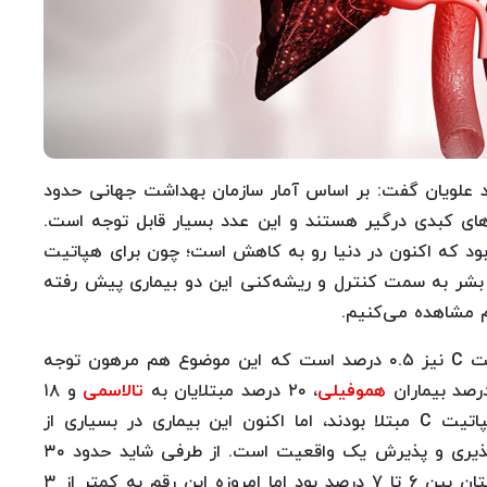
د علویان گفت: بر اساس آمار سازمان بهداشت جهانی حدود
ی با بیماری‌های کبدی درگیر هستند و این عدد بسیار قابل توجه است.
و C بود که اکنون در دنیا رو به کاهش است؛ چون برای هپاتیت
 موثر وجود دارد و بشر به سمت کنترل و ریشه‌کنی این دو بیماری پیش رفته
 مشاهده می‌کنیم.
وی افزود: شیوع هپاتیت B اکنون ۱.۲ درصد و هپاتیت C نیز ۰.۵ درصد است که این موضوع هم مرهون توجه
هموفیلی
، ۲۰ درصد مبتلایان به
تالاسمی
و ۱۸
درصد کسانی که تحت دیالیز قرار می‌گرفتند به هپاتیت C مبتلا بودند، اما اکنون این بیماری در بسیاری از
استان‌ها وجود ندارد و این مهم، نشان از مسئولیت‌پذیری و پذیرش یک واقعیت است. از طرفی شاید حدود ۳۰
سال قبل میزان بروز هپاتیت B در سیستان و بلوچستان بین ۶ تا ۷ درصد بود اما امروزه این رقم به کمتر از ۳