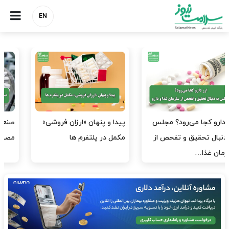
EN
صنعت دارو چشم‌انتظار اجرای
هشدار کانون هموفیلی ایران:
مصوبه بانک مرکزی
۴ هزار بیمار ۸ ماه است
داروی کافی…