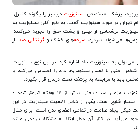
 شیرویه، پزشک متخصص
سینوزیت
-درپاییز-را-چگونه-کنترل-
م تهران در مورد سینوزیت گفت: به طور کلی سینوزیت به
ینوزیت ترشحاتی از بینی و پشت حلق را تجربه می‌کنند.
وس‌ها می‌شوند. سردرد،
سرفه
‌های خشک و
گرفتگی صدا
از
ل می‌توان به سینوزیت حاد اشاره کرد. در این نوع سینوزیت
ال شخص حتی با لمس سینوس‌ها درد را احساس می‌کند یا
شخص باید با مراجعه به پزشک تحت درمان قرار بگیرد.
شیرویه اظهار داشت: نوع دیگری از سینوزیت‌ها، سینوزیت مزمن است؛ یعنی بیش از ۱۲ هفته شروع شده و
ز بسیار شایع است. یکی از دلایل اهمیت سینوزیت در این
یت مبتلاست. علت دیگر ایجاد علامت در تمامی اعضای بدن است. برای مثال
د می‌آید. در کنار آن خطر ابتلا به مشکلات روحی مانند
.