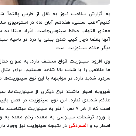
به گزارش سلامت نیوز به نقل از فارس پانته‌آ
کنیم">طب سنتی، هفدهم آبان ماه در استودیوی سلا
معنای التهاب مخاط سینوس‌هاست. افراد مبتلا به س
آنها بعضا دچار کیپ شدن بینی یا درد در ناحیه سین
دیگر علائم سینوزیت است.
وی افزود: سینوزیت‌ انواع مختلف دارد. به عنوان مثا
ما علائمی را با شدت بالا شاهد هستیم. برای مث
سردرد شدید دارد. در مواجهه با این نوع سینوزیت‌ها 
علائم شدیدی ندارد. این نوع سینوزیت در فصل پایی
است که از هر ۷ نفر، ۱ نفر به سینوز
با ورود ترشحات سینوسی به معده، زخم معده به وجو
اضطراب و
افسردگی
در نتیجه سینوزیت نیز وجود دارد