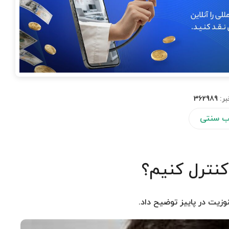
بر:
362989
 سنتی
کنترل کنیم؟
یت در پاییز توضیح داد.