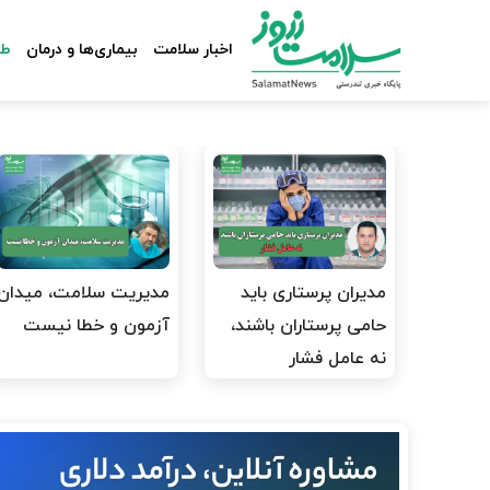
اخبار سلامت
بیماری‌ها و درمان
طب
مدیران پرستاری باید
مدیریت سلامت، میدان
حامی پرستاران باشند،
آزمون و خطا نیست
نه عامل فشار